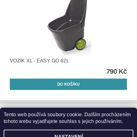
VOZÍK XL - EASY GO 62L
790 Kč
Tento web používá soubory cookie. Dalším procházením
Zahradní nábytek
|
Zahradní křesla
|
Zahradní stoly
|
Zahradní sedací soupravy
|
Zahradní houpačky
|
Zahradní lehátka
tohoto webu vyjadřujete souhlas s jejich používáním.
|
Slunečníky a podstavce
|
Květináče
|
Domácí potřeby
|
Značky
NASTAVENÍ