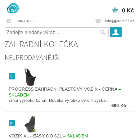
0 Kč
info@garden24.cz
604904055
ZAHRADNÍ KOLEČKA
NEJPRODÁVANĚJŠÍ
1.
PROGRESS ZAHRADNÍ PLASTOVÝ VOZÍK - ČERNÁ
–
SKLADEM
šířka výrobku 53 cm hloubka výrobku 59 cm výška...
660 Kč
2.
VOZÍK XL - EASY GO 62L
–
SKLADEM