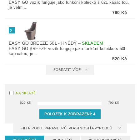
EASY GO vozík funguje jako funkční kolečko s 62L kapacitou,
je velmi...
790 Kč
3.
EASY GO BREEZE 50L - HNĚDÝ
–
SKLADEM
EASY GO BREEZE vozík funguje jako funkční kolečko s 50L
kapacitou, je...
520 Kč
ZOBRAZIT VÍCE
NA SKLADĚ
520
Kč
790
Kč
POLOŽEK K ZOBRAZENÍ:
4
FILTR PODLE PARAMETRŮ, VLASTNOSTÍ A VÝROBCŮ