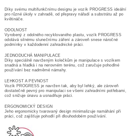
Díky svému multifunkčnímu designu je vozík PROGRESS ideální
pro různé úkoly v zahradě, od přepravy nářadí a substrátu až po
květináče.
ODOLNOST
Vyrobený z odolného recyklovaného plastu, vozík PROGRESS
odolává silnému slunečnímu záření a zároveň snese náročné
podmínky v každodenní zahradnické práci.
JEDNODUCHÁ MANIPULACE
Díky speciálně navrženým kolečkům je manipulace s vozíkem
snadná a hladká i na nerovném terénu, což zaručuje pohodlné
používání bez nadměrné námahy.
LEHKOST A PEVNOST
Vozík PROGRESS je navržen tak, aby byl lehký, ale zároveň
dostatečně pevný pro manipulaci se všemi zahradními potřebami,
což snižuje únavu a usnadňuje práci.
ERGONOMICKÝ DESIGN
Jeho ergonomicky tvarovaný design minimalizuje namáhání při
práci, což zajišťuje pohodlí při dlouhodobém používání.