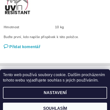
Hmotnost
10 kg
Buďte první, kdo napíše příspěvek k této položce.
Přidat komentář
Tento web používá soubory cookie. Dalším procházením
Zahradní nábytek
|
Zahradní křesla
|
Zahradní stoly
|
Zahradní sedací soupravy
|
Zahradní houpačky
|
Zahradní lehátka
tohoto webu vyjadřujete souhlas s jejich používáním.
|
Slunečníky a podstavce
|
Květináče
|
Domácí potřeby
|
Značky
NASTAVENÍ
2026 ©
Garden24.cz
, všechna práva vyhrazena
Vytvořil Shoptet
SOUHLASÍM