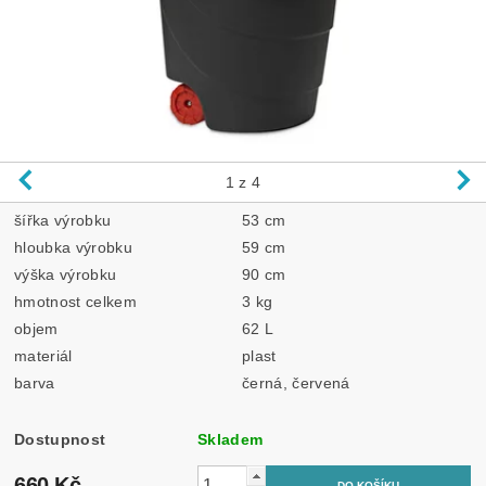
1
z 4
šířka výrobku
53 cm
hloubka výrobku
59 cm
výška výrobku
90 cm
hmotnost celkem
3 kg
objem
62 L
materiál
plast
barva
černá, červená
Dostupnost
Skladem
660 Kč