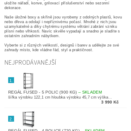
uložíte nářadí, konve, grilovací příslušenství nebo sezonní
dekorace.
Naše úložné boxy a skříně jsou vyrobeny z odolných plastů, kovu
nebo dřeva a odolají i nepříznivému počasí. Mnohé z nich jsou
uzamykatelné a díky chytrému systému větrání zabrání vzniku
plísní nebo vlhkosti. Navíc skvěle vypadají a snadno je sladíte s
ostatním zahradním nábytkem.
Vyberte si z různých velikostí, designů i barev a udělejte ze své
zahrady místo, kde vládne řád, styl a praktičnost.
NEJPRODÁVANĚJŠÍ
1.
REGÁL FUSED - 5 POLIC (900 KG)
–
SKLADEM
šířka výrobku 122,1 cm hloubka výrobku 45,7 cm výška...
3 990 Kč
2.
REGÁL FUSED - 4 POLICE (720 KG)
–
SKLADEM