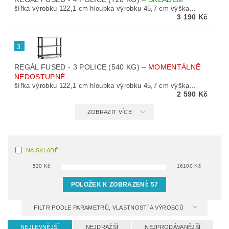
šířka výrobku 122,1 cm hloubka výrobku 45,7 cm výška...
3 190 Kč
3.
REGÁL FUSED - 3 POLICE (540 KG)
–
MOMENTÁLNĚ
NEDOSTUPNÉ
šířka výrobku 122,1 cm hloubka výrobku 45,7 cm výška...
2 590 Kč
ZOBRAZIT VÍCE
NA SKLADĚ
520
Kč
16100
Kč
POLOŽEK K ZOBRAZENÍ:
57
FILTR PODLE PARAMETRŮ, VLASTNOSTÍ A VÝROBCŮ
NEJLEVNĚJŠÍ
NEJDRAŽŠÍ
NEJPRODÁVANĚJŠÍ