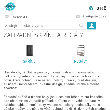
0 Kč
info@garden24.cz
604904055
ZAHRADNÍ SKŘÍNĚ A REGÁLY
SKŘÍNĚ
REGÁLY
Hledáte chytré úložné prostory na vaši zahradu, terasu nebo
balkon? Vyberte si z naší nabídky odolných zahradních skříní a
boxů, které ochrání vaše nářadí, polstry i hračky před deštěm,
sluncem i nepořádkem. Kvalitní design, snadná údržba a dlouhá
životnost.
Zahradní skříně a úložné boxy jsou ideálním řešením pro každého,
kdo chce mít na zahradě pořádek a přitom vše rychle po ruce. V
nabídce najdete menší boxy vhodné na polstry, podsedáky nebo
dětské hračky, stejně jako větší zahradní skříně, do kterých snadno