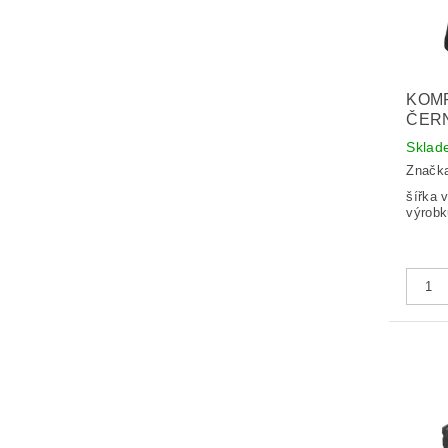
KOMP
ČER
Sklad
Značk
šířka vý
výrobk