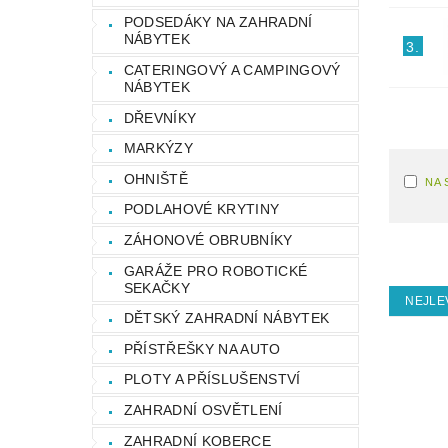
PODSEDÁKY NA ZAHRADNÍ
NÁBYTEK
3.
CATERINGOVÝ A CAMPINGOVÝ
NÁBYTEK
DŘEVNÍKY
MARKÝZY
OHNIŠTĚ
NA 
PODLAHOVÉ KRYTINY
ZÁHONOVÉ OBRUBNÍKY
GARÁŽE PRO ROBOTICKÉ
SEKAČKY
NEJLE
DĚTSKÝ ZAHRADNÍ NÁBYTEK
PŘÍSTŘEŠKY NA AUTO
PLOTY A PŘÍSLUŠENSTVÍ
ZAHRADNÍ OSVĚTLENÍ
ZAHRADNÍ KOBERCE