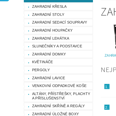
OCHRANA OSOBNÍCH ÚDAJŮ
ZA
ZAHRADNÍ KŘESLA
ZAHRADNÍ STOLY
ZAHRADNÍ SEDACÍ SOUPRAVY
ZAHRADNÍ HOUPAČKY
ZAHRADNÍ LEHÁTKA
SLUNEČNÍKY A PODSTAVCE
ZAHRADNÍ DOMKY
ZAHRA
KVĚTINÁČE
NEJ
PERGOLY
ZAHRADNÍ LAVICE
VENKOVNÍ ODPADKOVÉ KOŠE
1.
ALTÁNY, PŘÍSTŘEŠKY, PLACHTY
A PŘÍSLUŠENSTVÍ
ZAHRADNÍ SKŘÍNĚ A REGÁLY
2.
ZAHRADNÍ ÚLOŽNÉ BOXY