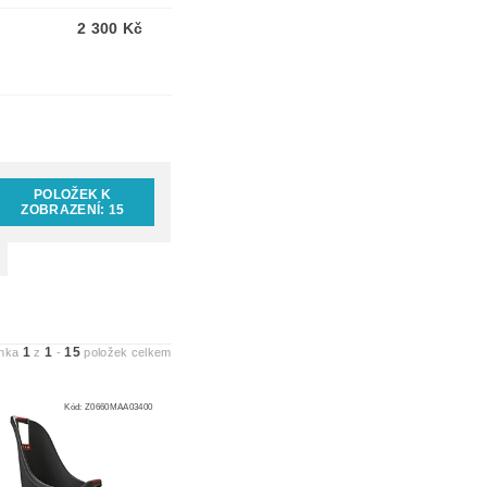
2 300 Kč
POLOŽEK K
ZOBRAZENÍ:
15
1
1
15
ánka
z
-
položek celkem
Kód:
Z0660MAA03400