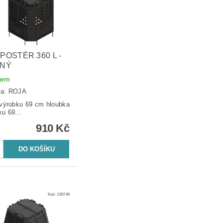
POSTÉR 360 L -
NÝ
dem
ka:
ROJA
ýrobku 69 cm hloubka
ku 69...
910 Kč
Kód:
100740