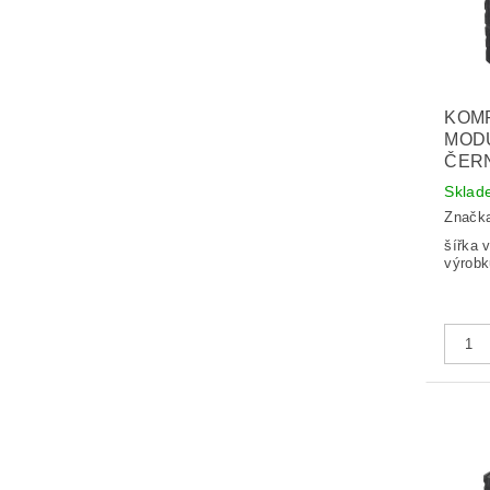
KOM
MODU
ČER
Sklad
Značk
šířka vý
výrobk