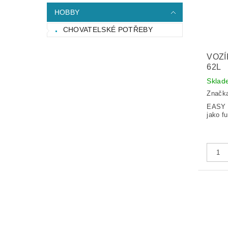
HOBBY
CHOVATELSKÉ POTŘEBY
VOZÍ
62L
Sklad
Značk
EASY 
jako f