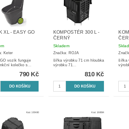
K XL - EASY GO
KOMPOSTÉR 300 L -
KOM
ČERNÝ
ČER
em
Skladem
Skla
a:
Keter
Značka:
ROJA
Znač
GO vozík funguje
šířka výrobku 71 cm hloubka
šířka v
unkční kolečko s...
výrobku 71...
výrob
790 Kč
810 Kč
Kód:
100480
Kód:
168084