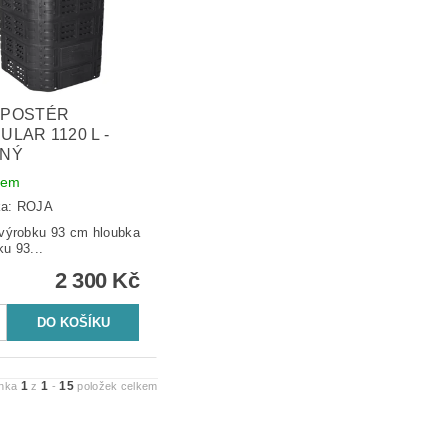
POSTÉR
LAR 1120 L -
NÝ
dem
ka:
ROJA
ýrobku 93 cm hloubka
ku 93...
2 300 Kč
1
1
15
ánka
z
-
položek celkem