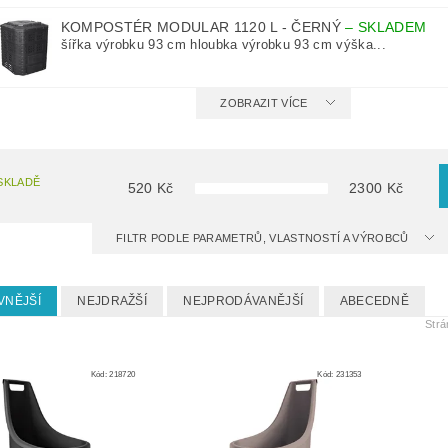
KOMPOSTÉR MODULAR 1120 L - ČERNÝ
–
SKLADEM
šířka výrobku 93 cm hloubka výrobku 93 cm výška...
ZOBRAZIT VÍCE
SKLADĚ
520
Kč
2300
Kč
FILTR PODLE PARAMETRŮ, VLASTNOSTÍ A VÝROBCŮ
VNĚJŠÍ
NEJDRAŽŠÍ
NEJPRODÁVANĚJŠÍ
ABECEDNĚ
Str
Kód:
218720
Kód:
231353