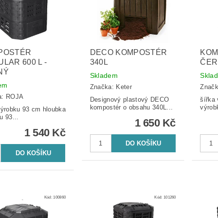
POSTÉR
DECO KOMPOSTÉR
KOM
LAR 600 L -
340L
ČER
NÝ
Skladem
Skla
em
Značka:
Keter
Znač
a:
ROJA
Designový plastový DECO
šířka v
kompostér o obsahu 340L...
výrob
robku 93 cm hloubka
u 93...
1 650 Kč
1 540 Kč
Kód:
100860
Kód:
101260