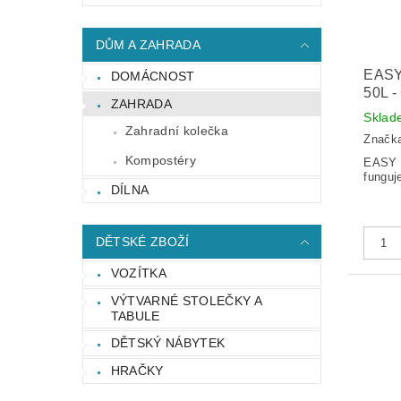
DŮM A ZAHRADA
EAS
DOMÁCNOST
50L 
ZAHRADA
Sklad
Zahradní kolečka
Značk
Kompostéry
EASY 
funguje
DÍLNA
DĚTSKÉ ZBOŽÍ
VOZÍTKA
VÝTVARNÉ STOLEČKY A
TABULE
DĚTSKÝ NÁBYTEK
HRAČKY