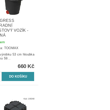
GRESS
RADNÍ
STOVÝ VOZÍK -
NÁ
dem
ka:
TOOMAX
ýrobku 53 cm hloubka
ku 59...
660 Kč
Kód:
100360