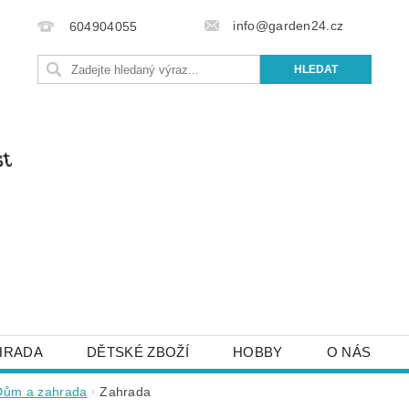
info@garden24.cz
604904055
HRADA
DĚTSKÉ ZBOŽÍ
HOBBY
O NÁS
IŠTE NÁM
OBCHODNÍ PODMÍNKY
KONTAKTY
Dům a zahrada
Zahrada