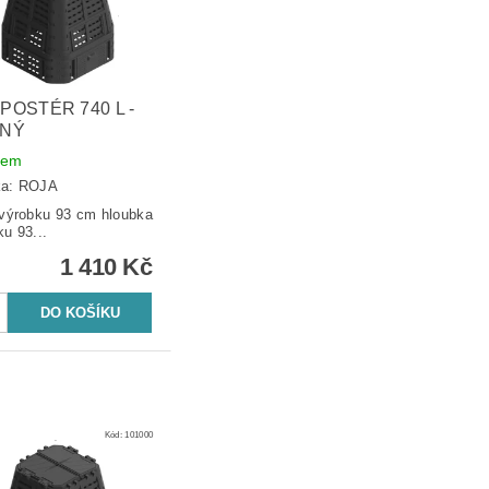
POSTÉR 740 L -
NÝ
dem
ka:
ROJA
ýrobku 93 cm hloubka
ku 93...
1 410 Kč
Kód:
101000