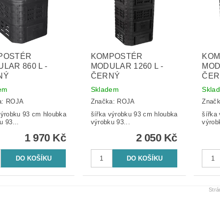
POSTÉR
KOMPOSTÉR
KOM
LAR 860 L -
MODULAR 1260 L -
MODU
NÝ
ČERNÝ
ČER
em
Skladem
Skla
a:
ROJA
Značka:
ROJA
Znač
robku 93 cm hloubka
šířka výrobku 93 cm hloubka
šířka v
u 93...
výrobku 93...
výrob
1 970 Kč
2 050 Kč
Str