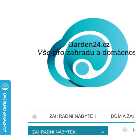
ZAHRADNÍ NÁBYTEK
DŮM A ZA
STRUČNĚ O DOPRAVĚ A PLATBĚ
NAP
ZAHRADNÍ NÁBYTEK