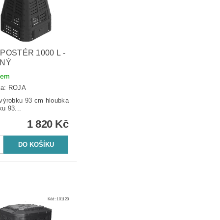
POSTÉR 1000 L -
NÝ
dem
ka:
ROJA
ýrobku 93 cm hloubka
ku 93...
1 820 Kč
Kód:
101120