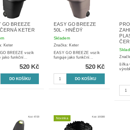
Y GO BREEZE
EASY GO BREEZE
PRO
- ČERNÁ KETER
50L - HNĚDÝ
ZAH
PLA
em
Skladem
ČER
a:
Keter
Značka:
Keter
Skla
GO BREEZE vozík
EASY GO BREEZE vozík
Znač
 jako funkční...
funguje jako funkční...
šířka v
520 Kč
520 Kč
výrob
Kód:
47/20
Kód:
100300
Novinka