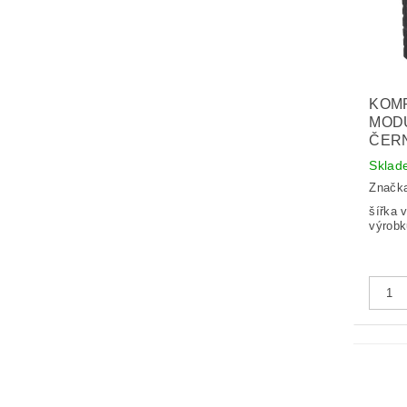
KOM
MODU
ČER
Sklad
Značk
šířka vý
výrobk