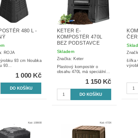
OSTÉR 480 L -
KETER E-
KOM
NÝ
KOMPOSTÉR 470L
ČER
BEZ PODSTAVCE
em
Skla
Skladem
a:
ROJA
Znač
Značka:
Keter
robku 93 cm hloubka
šířka v
u 93...
výrob
Plastový kompostér o
obsahu 470L má speciální...
1 000 Kč
1 150 Kč
Kód:
100600
Kód:
47/24