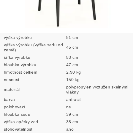
výška výrobku
81 cm
výška výrobku (výška sedu od
45 cm
země)
šířka výrobku
53 cm
hloubka výrobku
47 cm
hmotnost celkem
2,90 kg
nosnost
150 kg
polypropylen vyztužen skelnými
materiál
vlákny
barva
antracit
polohovací
ne
hloubka sedu
39 cm
výška opěrky zad
38 cm
stohovatelnost
ano