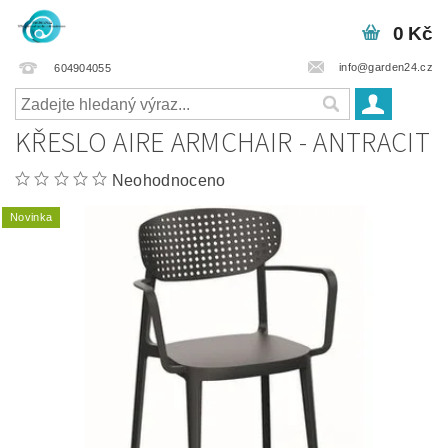
0 Kč
info@garden24.cz
604904055
KŘESLO AIRE ARMCHAIR - ANTRACIT
Neohodnoceno
Novinka