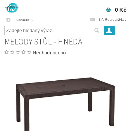
0 Kč
info@garden24.cz
604904055
MELODY STŮL - HNĚDÁ
Neohodnoceno