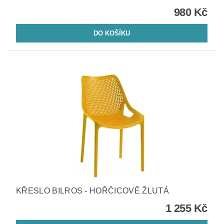
980 Kč
KŘESLO BILROS - HOŘČICOVĚ ŽLUTÁ
1 255 Kč