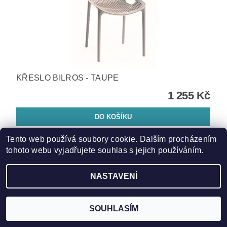
KŘESLO BILROS - TAUPE
1 255 Kč
Tento web používá soubory cookie. Dalším procházením
tohoto webu vyjadřujete souhlas s jejich používáním.
Hmotnost
20 kg
Buďte první, kdo napíše příspěvek k této položce.
NASTAVENÍ
Přidat komentář
SOUHLASÍM