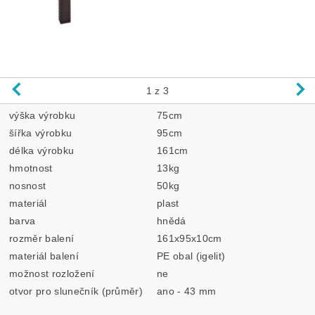
1
z 3
výška výrobku
75cm
šířka výrobku
95cm
délka výrobku
161cm
hmotnost
13kg
nosnost
50kg
materiál
plast
barva
hnědá
rozměr balení
161x95x10cm
materiál balení
PE obal (igelit)
možnost rozložení
ne
otvor pro slunečník (průměr)
ano - 43 mm