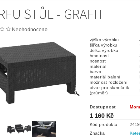
RFU STŮL - GRAFIT
Neohodnoceno
výška výrobku
šířka výrobku
délka výrobku
hmotnost
nosnost
materiál
barva
materiál balení
možnost rozložení
otvor pro slunečník
(průměr)
Dostupnost
Mom
1 160 Kč
Kód produktu
2419
Značka
Kete