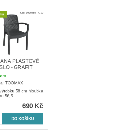
Kód:
Z0965S0--4100
nka
ANA PLASTOVÉ
SLO - GRAFIT
dem
ka:
TOOMAX
ýrobku 58 cm hloubka
ku 56,5...
690 Kč