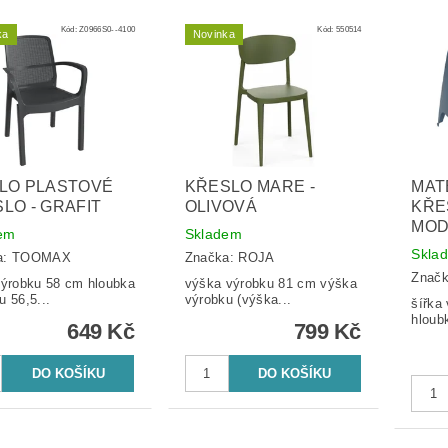
Kód:
Z0966S0--4100
Kód:
550514
ka
Novinka
LO PLASTOVÉ
KŘESLO MARE -
MAT
LO - GRAFIT
OLIVOVÁ
KŘE
MO
em
Skladem
Skla
a:
TOOMAX
Značka:
ROJA
Znač
robku 58 cm hloubka
výška výrobku 81 cm výška
u 56,5...
výrobku (výška...
šířka
hloub
649 Kč
799 Kč