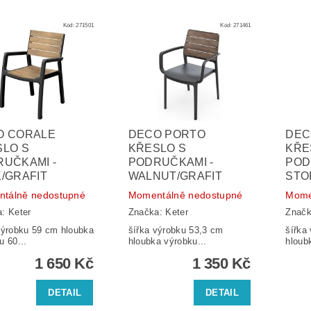
Kód:
271501
Kód:
271461
O CORALE
DECO PORTO
DEC
SLO S
KŘESLO S
KŘE
UČKAMI -
PODRUČKAMI -
POD
/GRAFIT
WALNUT/GRAFIT
STO
tálně nedostupné
Momentálně nedostupné
Mome
a:
Keter
Značka:
Keter
Znač
robku 59 cm hloubka
šířka výrobku 53,3 cm
šířka
u 60...
hloubka výrobku...
hloub
1 650 Kč
1 350 Kč
DETAIL
DETAIL