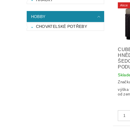
Akce
HOBBY
CHOVATELSKÉ POTŘEBY
CUBE
HNĚ
ŠED
POD
Sklad
Značk
výška 
od zem