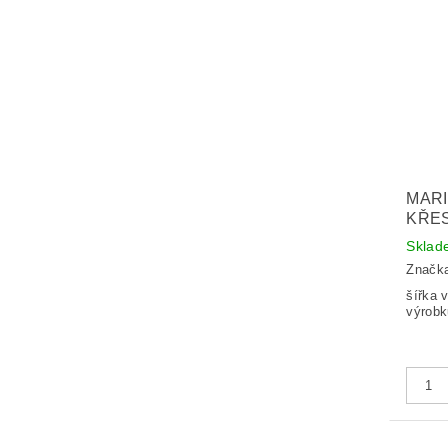
MAR
KŘES
Sklad
Značk
šířka vý
výrobk