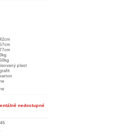
42cm
57cm
77cm
3kg
50kg
lisovaný plast
grafit
karton
ne
ne
entálně nedostupné
45
r