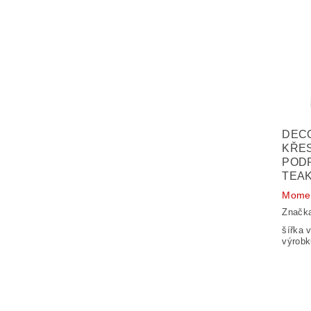
DEC
KŘE
PODR
TEAK
Momen
Značk
šířka vý
výrobk