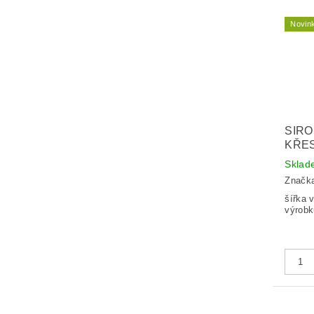
Novin
SIRO
KŘES
Sklad
Značk
šířka vý
výrobk