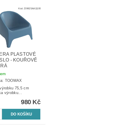
Kód:
Z0962SAA11100
ERA PLASTOVÉ
SLO - KOUŘOVĚ
DRÁ
dem
ka:
TOOMAX
 výrobku 75,5 cm
ka výrobku...
980 Kč