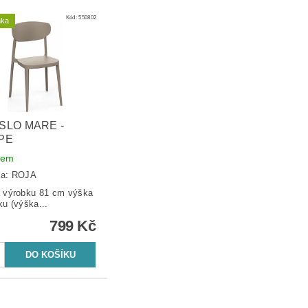
Kód:
550802
nka
SLO MARE -
PE
dem
ka:
ROJA
výrobku 81 cm výška
ku (výška...
799 Kč