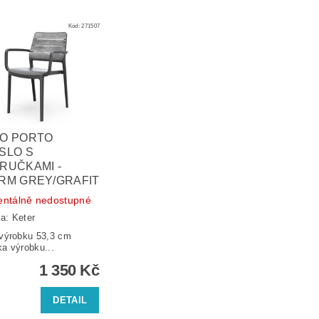
Kód:
271507
O PORTO
SLO S
RUČKAMI -
RM GREY/GRAFIT
ntálně nedostupné
ka:
Keter
 výrobku 53,3 cm
ka výrobku...
1 350 Kč
DETAIL