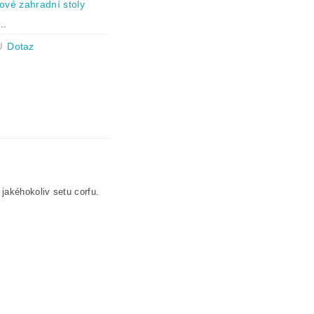
tové zahradní stoly
..
Dotaz
jakéhokoliv setu corfu.