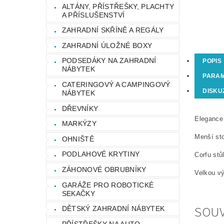
ALTÁNY, PŘÍSTŘEŠKY, PLACHTY
A PŘÍSLUŠENSTVÍ
ZAHRADNÍ SKŘÍNĚ A REGÁLY
ZAHRADNÍ ÚLOŽNÉ BOXY
PODSEDÁKY NA ZAHRADNÍ
POPIS
NÁBYTEK
PARA
CATERINGOVÝ A CAMPINGOVÝ
DISKU
NÁBYTEK
DŘEVNÍKY
Elegance 
MARKÝZY
Menší sto
OHNIŠTĚ
PODLAHOVÉ KRYTINY
Corfu stů
ZÁHONOVÉ OBRUBNÍKY
Velkou vý
GARÁŽE PRO ROBOTICKÉ
SEKAČKY
SOUV
DĚTSKÝ ZAHRADNÍ NÁBYTEK
PŘÍSTŘEŠKY NA AUTO