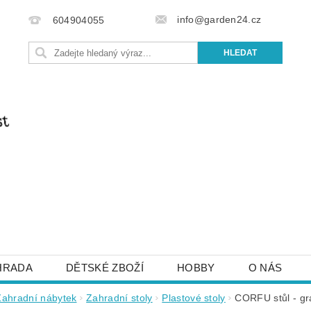
info@garden24.cz
604904055
HRADA
DĚTSKÉ ZBOŽÍ
HOBBY
O NÁS
IŠTE NÁM
OBCHODNÍ PODMÍNKY
KONTAKTY
Zahradní nábytek
Zahradní stoly
Plastové stoly
CORFU stůl - gra