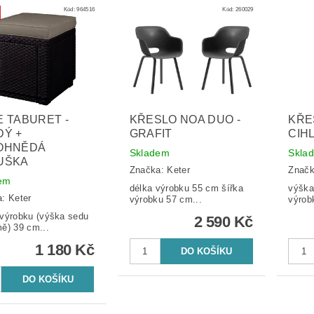
Kód:
964516
Kód:
260029
 TABURET -
KŘESLO NOA DUO -
KŘE
DÝ +
GRAFIT
CIH
OHNĚDÁ
Skladem
Skla
UŠKA
Značka:
Keter
Znač
em
délka výrobku 55 cm šířka
výška 
a:
Keter
výrobku 57 cm...
výrob
výrobku (výška sedu
2 590 Kč
ě) 39 cm...
1 180 Kč