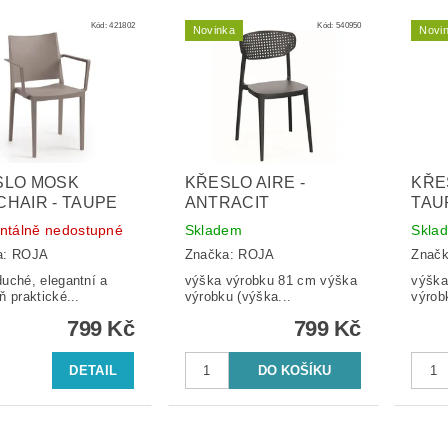
Kód:
421802
Kód:
540950
Novinka
Novi
SLO MOSK
KŘESLO AIRE -
KŘE
HAIR - TAUPE
ANTRACIT
TAU
tálně nedostupné
Skladem
Skla
a:
ROJA
Značka:
ROJA
Znač
uché, elegantní a
výška výrobku 81 cm výška
výška 
ň praktické...
výrobku (výška...
výrob
799 Kč
799 Kč
DETAIL