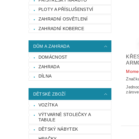
PLOTY A PŘÍSLUŠENSTVÍ
ZAHRADNÍ OSVĚTLENÍ
ZAHRADNÍ KOBERCE
DŮM A ZAHRADA
KŘE
DOMÁCNOST
ARMC
ZAHRADA
Momen
DÍLNA
Značk
Jednod
zárove
DĚTSKÉ ZBOŽÍ
VOZÍTKA
VÝTVARNÉ STOLEČKY A
TABULE
DĚTSKÝ NÁBYTEK
HRAČKY