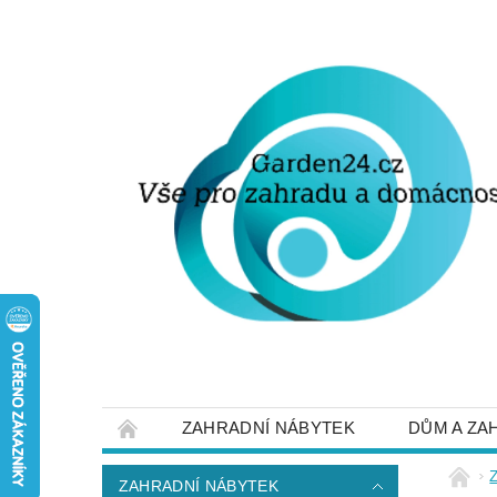
ZAHRADNÍ NÁBYTEK
DŮM A ZA
STRUČNĚ O DOPRAVĚ A PLATBĚ
NAP
ZAHRADNÍ NÁBYTEK