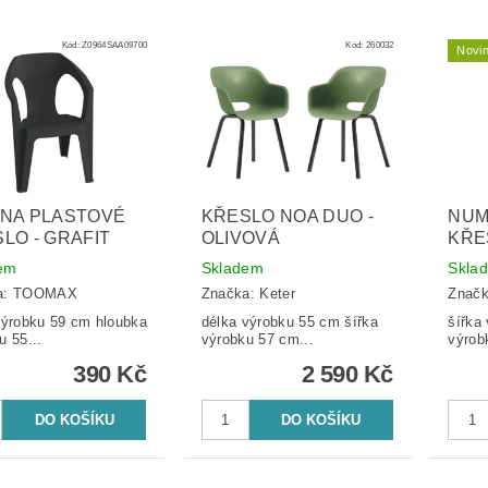
Kód:
Z0964SAA09700
Kód:
260032
Novi
INA PLASTOVÉ
KŘESLO NOA DUO -
NUM
LO - GRAFIT
OLIVOVÁ
KŘE
em
Skladem
Skla
a:
TOOMAX
Značka:
Keter
Znač
robku 59 cm hloubka
délka výrobku 55 cm šířka
šířka v
u 55...
výrobku 57 cm...
výrob
390 Kč
2 590 Kč