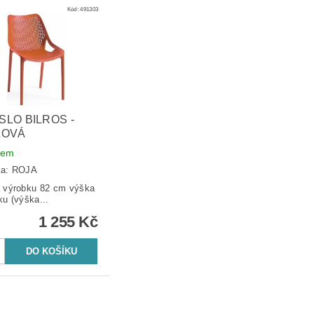
Kód:
491303
SLO BILROS -
LOVÁ
dem
ka:
ROJA
výrobku 82 cm výška
ku (výška...
1 255 Kč