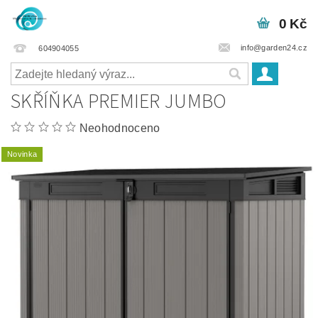
0 Kč
info@garden24.cz
604904055
SKŘÍŇKA PREMIER JUMBO
Neohodnoceno
Novinka