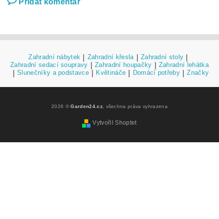
Přidat komentář
Zahradní nábytek
|
Zahradní křesla
|
Zahradní stoly
|
Zahradní sedací soupravy
|
Zahradní houpačky
|
Zahradní lehátka
|
Slunečníky a podstavce
|
Květináče
|
Domácí potřeby
|
Značky
2026 ©
Garden24.cz
, všechna práva vyhrazena
Vytvořil Shoptet