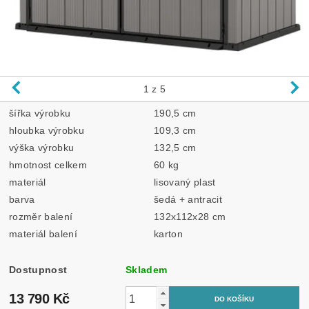
1
z 5
šířka výrobku
190,5 cm
hloubka výrobku
109,3 cm
výška výrobku
132,5 cm
hmotnost celkem
60 kg
materiál
lisovaný plast
barva
šedá + antracit
rozměr balení
132x112x28 cm
materiál balení
karton
Dostupnost
Skladem
13 790 Kč