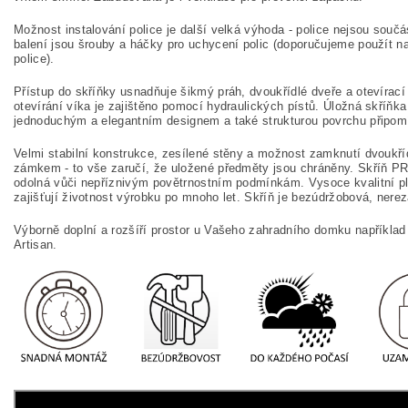
Možnost instalování police je další velká výhoda - police nejsou součá
balení jsou šrouby a háčky pro uchycení polic (doporučujeme použít n
police).
Přístup do skříňky usnadňuje šikmý práh, dvoukřídlé dveře a otevírac
otevírání víka je zajištěno pomocí hydraulických pístů. Úložná skříňk
jednoduchým a elegantním designem a také strukturou povrchu připomí
Velmi stabilní konstrukce, zesílené stěny a možnost zamknutí dvoukří
zámkem - to vše zaručí, že uložené předměty jsou chráněny. Skříň
odolná vůči nepříznivým povětrnostním podmínkám. Vysoce kvalitní pl
zajišťují životnost výrobku po mnoho let. Skříň je bezúdržobová, nerez
Výborně doplní a rozšíří prostor u Vašeho zahradního domku napříkla
Artisan.