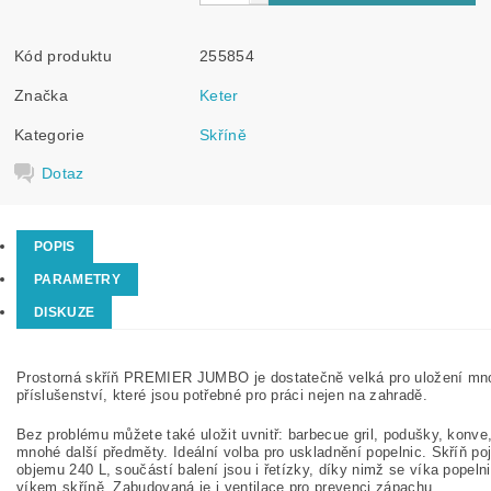
Kód produktu
255854
Značka
Keter
Kategorie
Skříně
Dotaz
POPIS
PARAMETRY
DISKUZE
Prostorná skříň PREMIER JUMBO je dostatečně velká pro uložení mn
příslušenství, které jsou potřebné pro práci nejen na zahradě.
Bez problému můžete také uložit uvnitř: barbecue gril, podušky, konve
mnohé další předměty. Ideální volba pro uskladnění popelnic. Skříň poj
objemu 240 L, součástí balení jsou i řetízky, díky nimž se víka popelni
víkem skříně. Zabudovaná je i ventilace pro prevenci zápachu.