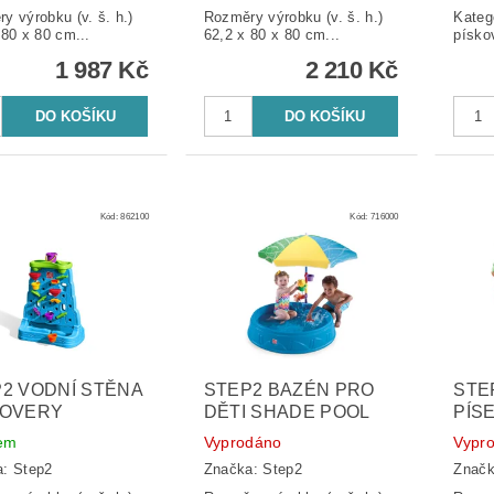
y výrobku (v. š. h.)
Rozměry výrobku (v. š. h.)
Kateg
 80 x 80 cm...
62,2 x 80 x 80 cm...
1 987 Kč
2 210 Kč
Kód:
862100
Kód:
716000
2 VODNÍ STĚNA
STEP2 BAZÉN PRO
STE
COVERY
DĚTI SHADE POOL
PÍS
em
Vyprodáno
Vypr
a:
Step2
Značka:
Step2
Znač