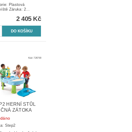
orie: Plastová
pískoviště Záruka: 2...
2 405 Kč
Kód:
726700
P2 HERNÍ STŮL
EČNÁ ZÁTOKA
odáno
ka:
Step2