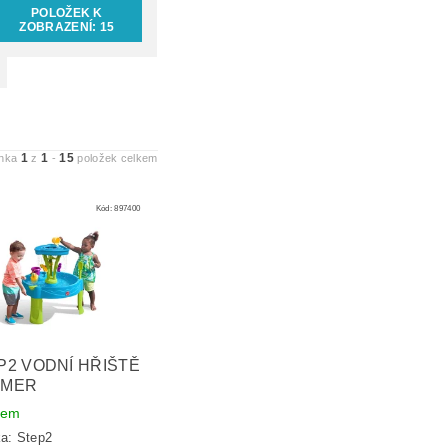
POLOŽEK K
ZOBRAZENÍ:
15
1
1
15
ánka
z
-
položek celkem
Kód:
897400
P2 VODNÍ HŘIŠTĚ
MMER
dem
ka:
Step2