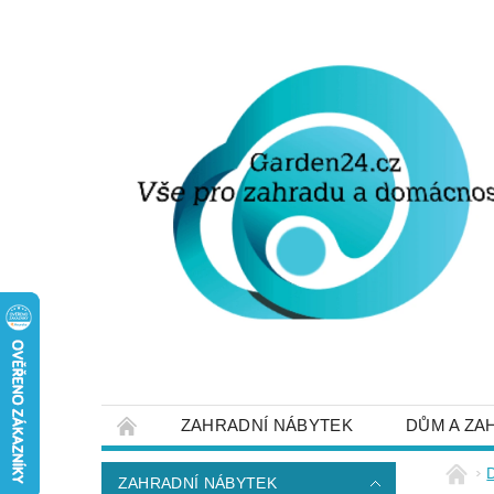
ZAHRADNÍ NÁBYTEK
DŮM A ZA
STRUČNĚ O DOPRAVĚ A PLATBĚ
NAP
ZAHRADNÍ NÁBYTEK