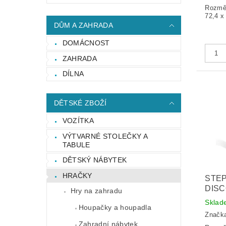
Rozměr
72,4 x
DŮM A ZAHRADA
DOMÁCNOST
ZAHRADA
DÍLNA
DĚTSKÉ ZBOŽÍ
VOZÍTKA
VÝTVARNÉ STOLEČKY A
TABULE
DĚTSKÝ NÁBYTEK
HRAČKY
STEP
DIS
Hry na zahradu
Sklad
Houpačky a houpadla
Značk
Zahradní nábytek