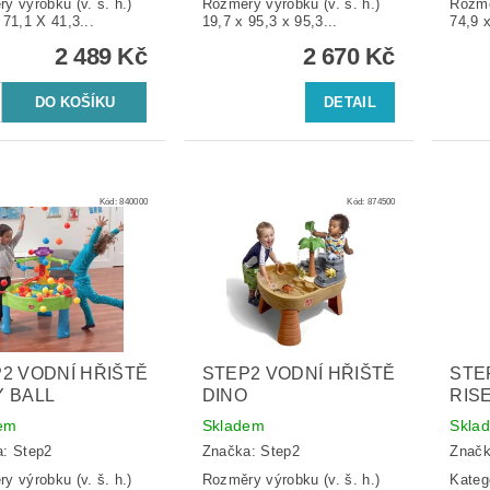
y výrobku (v. š. h.)
Rozměry výrobku (v. š. h.)
Rozmě
 71,1 X 41,3...
19,7 x 95,3 x 95,3...
74,9 x
2 489 Kč
2 670 Kč
DETAIL
Kód:
840000
Kód:
874500
2 VODNÍ HŘIŠTĚ
STEP2 VODNÍ HŘIŠTĚ
STE
 BALL
DINO
RIS
em
Skladem
Skla
a:
Step2
Značka:
Step2
Znač
y výrobku (v. š. h.)
Rozměry výrobku (v. š. h.)
Kateg