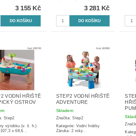
3 155 Kč
3 281 Kč
Kód:
850700
Kód:
400500
2 VODNÍ HŘIŠTĚ
STEP2 VODNÍ HŘIŠTĚ
STE
PICKÝ OSTROV
ADVENTURE
HŘI
PUM
em
Skladem
Skla
a:
Step2
Značka:
Step2
Znač
y výrobku (v. š. h.)
Kategorie: Vodní hrátky
 107,3 x 68,6...
Záruka: 2 roky...
Kateg