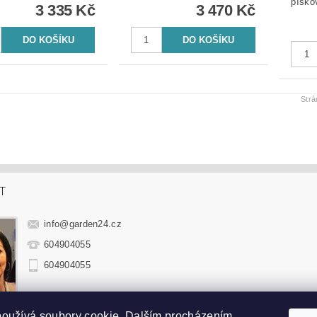
3 335 Kč
3 470 Kč
Str
T
info
@
garden24.cz
604904055
604904055
používá soubory cookie. Dalším procházením