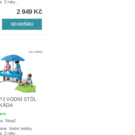
: 2 roky...
2 949 Kč
Kód:
850900
P2 VODNÍ STŮL
KÁDA
dem
ka:
Step2
orie: Vodní hrátky
: 2 roky...