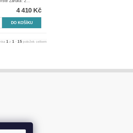
pískoviště Záruka: 2...
4 410 Kč
1
1
15
ánka
z
-
položek celkem