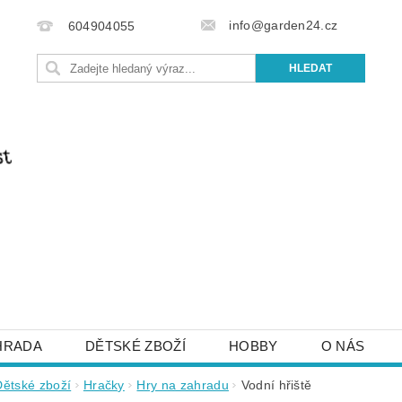
info@garden24.cz
604904055
HRADA
DĚTSKÉ ZBOŽÍ
HOBBY
O NÁS
IŠTE NÁM
OBCHODNÍ PODMÍNKY
KONTAKTY
Dětské zboží
Hračky
Hry na zahradu
Vodní hřiště