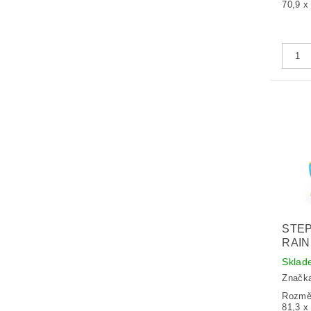
70,9 x
STEP
RAI
Sklad
Značk
Rozměr
81,3 x