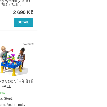
ry výrobku (v. š. h.)
 78,7 x 71,8...
2 690 Kč
DETAIL
Kód:
402199
P2 VODNÍ HŘIŠTĚ
E FALL
dem
ka:
Step2
orie: Vodní hrátky