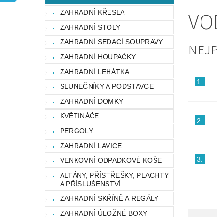
OCHRANA OSOBNÍCH ÚDAJŮ
VO
ZAHRADNÍ KŘESLA
ZAHRADNÍ STOLY
ZAHRADNÍ SEDACÍ SOUPRAVY
NEJ
ZAHRADNÍ HOUPAČKY
ZAHRADNÍ LEHÁTKA
1.
SLUNEČNÍKY A PODSTAVCE
ZAHRADNÍ DOMKY
KVĚTINÁČE
2.
PERGOLY
ZAHRADNÍ LAVICE
3.
VENKOVNÍ ODPADKOVÉ KOŠE
ALTÁNY, PŘÍSTŘEŠKY, PLACHTY
A PŘÍSLUŠENSTVÍ
ZAHRADNÍ SKŘÍNĚ A REGÁLY
ZAHRADNÍ ÚLOŽNÉ BOXY