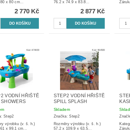
 80 x 80 cm...
76.2 x 74.9 x 83.8...
Záruka
2 770 Kč
2 877 Kč
Kód:
874600
Kód:
964500
2 VODNÍ HŘIŠTĚ
STEP2 VODNÍ HŘIŠTĚ
STE
N SHOWERS
SPILL SPLASH
KAS
em
Skladem
Skla
a:
Step2
Značka:
Step2
Znač
y výrobku (v. š. h.)
Rozměry výrobku (v. š. h.)
Kateg
 61 x 99,1 cm...
57,2 x 109,9 x 63,5...
Záruka