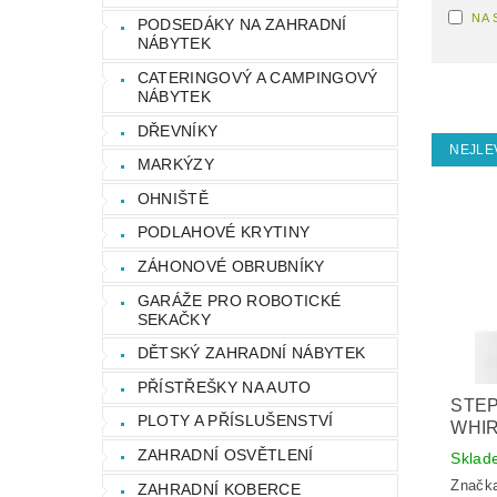
NA 
PODSEDÁKY NA ZAHRADNÍ
NÁBYTEK
CATERINGOVÝ A CAMPINGOVÝ
NÁBYTEK
DŘEVNÍKY
NEJLE
MARKÝZY
OHNIŠTĚ
PODLAHOVÉ KRYTINY
ZÁHONOVÉ OBRUBNÍKY
GARÁŽE PRO ROBOTICKÉ
SEKAČKY
DĚTSKÝ ZAHRADNÍ NÁBYTEK
PŘÍSTŘEŠKY NA AUTO
STEP
PLOTY A PŘÍSLUŠENSTVÍ
WHI
ZAHRADNÍ OSVĚTLENÍ
Sklad
Značk
ZAHRADNÍ KOBERCE