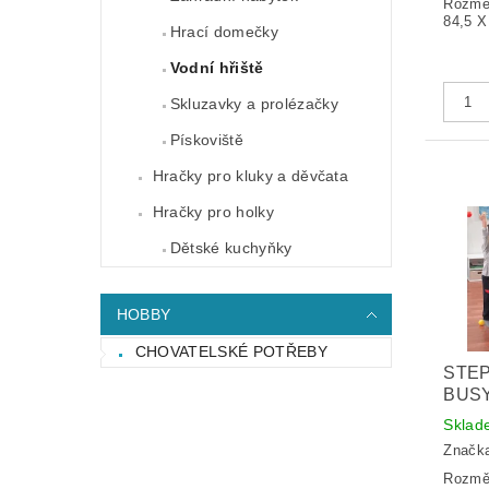
Rozměr
84,5 X
Hrací domečky
Vodní hřiště
Skluzavky a prolézačky
Pískoviště
Hračky pro kluky a děvčata
Hračky pro holky
Dětské kuchyňky
HOBBY
CHOVATELSKÉ POTŘEBY
STEP
BUSY
Sklad
Značk
Rozměr