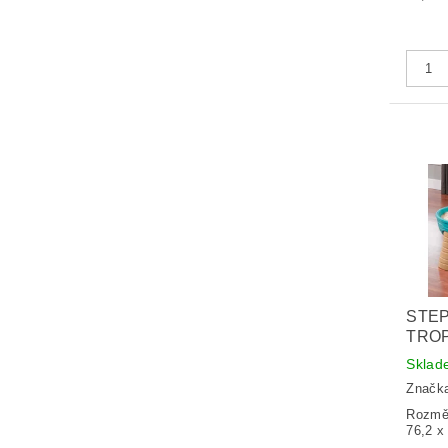
STEP
TRO
Sklad
Značk
Rozměr
76,2 x