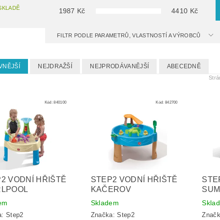
SKLADĚ
1987
Kč
4410
Kč
FILTR PODLE PARAMETRŮ, VLASTNOSTÍ A VÝROBCŮ
VNĚJŠÍ
NEJDRAŽŠÍ
NEJPRODÁVANĚJŠÍ
ABECEDNĚ
Str
Kód:
840100
Kód:
842700
2 VODNÍ HŘIŠTĚ
STEP2 VODNÍ HŘIŠTĚ
STE
RLPOOL
KAČEROV
SU
em
Skladem
Skla
a:
Step2
Značka:
Step2
Znač