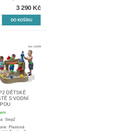
3 290 Kč
Kód:
412999
P2 DĚTSKÉ
ŠTĚ S VODNÍ
POU
dem
ka:
Step2
orie: Plastová