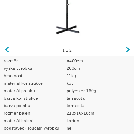
1
z 2
rozměr
ø400cm
výška výrobku
260cm
hmotnost
11kg
materiál konstrukce
kov
materiál potahu
polyester 160g
barva konstrukce
terracota
barva potahu
terracota
rozměr balení
213x16x18cm
materiál balení
karton
podstavec (součást výrobku)
ne