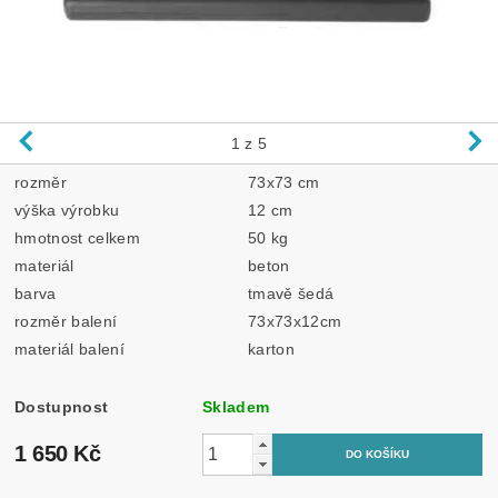
1
z 5
rozměr
73x73 cm
výška výrobku
12 cm
hmotnost celkem
50 kg
materiál
beton
barva
tmavě šedá
rozměr balení
73x73x12cm
materiál balení
karton
Dostupnost
Skladem
1 650 Kč