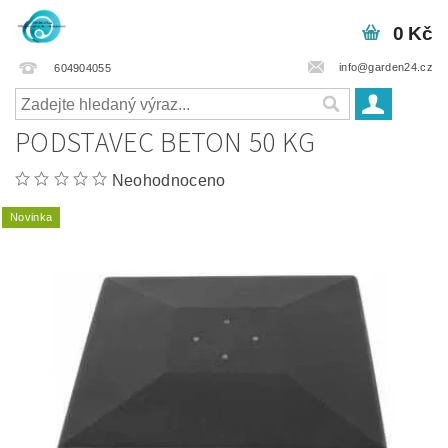
0 Kč
info@garden24.cz
604904055
PODSTAVEC BETON 50 KG
Neohodnoceno
Novinka