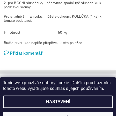
2. pro BOČNÍ slunečníky - připevníte spodní tyč slunečníku k
podstavci šrouby.
Pro snadnější manipulaci můžete dokoupit KOLEČKA (4 ks) k
tomuto podstavci.
Hmotnost
50 kg
Buďte první, kdo napíše příspěvek k této položce.
Přidat komentář
Tento web používá soubory cookie. Dalším procházením
Zahradní nábytek
|
Zahradní křesla
|
Zahradní stoly
|
Zahradní sedací soupravy
|
Zahradní houpačky
|
Zahradní lehátka
tohoto webu vyjadřujete souhlas s jejich používáním.
|
Slunečníky a podstavce
|
Květináče
|
Domácí potřeby
|
Značky
NASTAVENÍ
2026 ©
Garden24.cz
, všechna práva vyhrazena