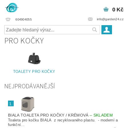
0 Kč
info@garden24.cz
604904055
PRO KOČKY
TOALETY PRO KOČKY
NEJPRODÁVANĚJŠÍ
1.
BIALA TOALETA PRO KOČKY / KRÉMOVÁ
–
SKLADEM
Toaleta pro kočku BIALA z recyklovaného plastu. - moderní a
funkční...