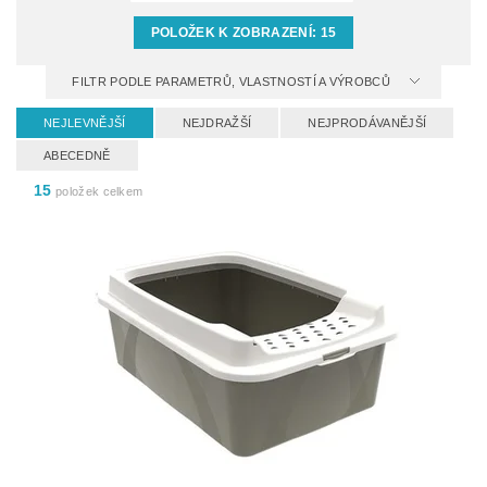
POLOŽEK K ZOBRAZENÍ:
15
FILTR PODLE PARAMETRŮ, VLASTNOSTÍ A VÝROBCŮ
NEJLEVNĚJŠÍ
NEJDRAŽŠÍ
NEJPRODÁVANĚJŠÍ
ABECEDNĚ
15
položek celkem