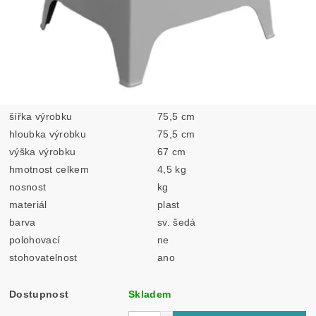
šířka výrobku
75,5 cm
hloubka výrobku
75,5 cm
výška výrobku
67 cm
hmotnost celkem
4,5 kg
nosnost
kg
materiál
plast
barva
sv. šedá
polohovací
ne
stohovatelnost
ano
Dostupnost
Skladem