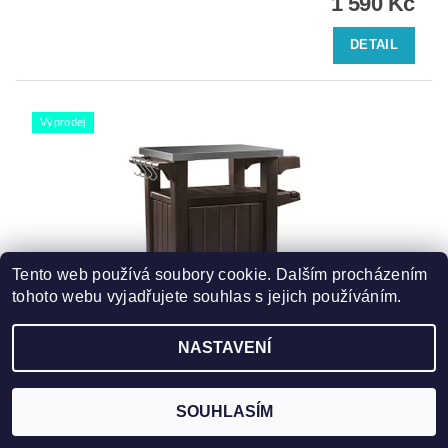
1 590 Kč
DETAIL
Výprodej
Tento web používá soubory cookie. Dalším procházením
tohoto webu vyjadřujete souhlas s jejich používáním.
NASTAVENÍ
UNITY 105L STŮL HNĚDÝ
4 500 Kč
SOUHLASÍM