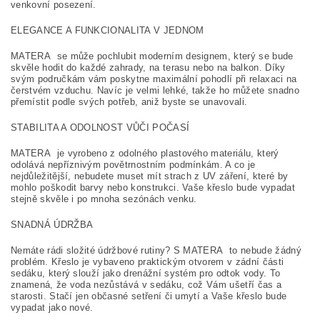
venkovní posezení.
ELEGANCE A FUNKCIONALITA V JEDNOM
MATERA se může pochlubit moderním designem, který se bude
skvěle hodit do každé zahrady, na terasu nebo na balkon. Díky
svým područkám vám poskytne maximální pohodlí při relaxaci na
čerstvém vzduchu. Navíc je velmi lehké, takže ho můžete snadno
přemístit podle svých potřeb, aniž byste se unavovali.
STABILITA A ODOLNOST VŮČI POČASÍ
MATERA je vyrobeno z odolného plastového materiálu, který
odolává nepříznivým povětrnostním podmínkám. A co je
nejdůležitější, nebudete muset mít strach z UV záření, které by
mohlo poškodit barvy nebo konstrukci. Vaše křeslo bude vypadat
stejně skvěle i po mnoha sezónách venku.
SNADNÁ ÚDRŽBA
Nemáte rádi složité údržbové rutiny? S MATERA to nebude žádný
problém. Křeslo je vybaveno praktickým otvorem v zádní části
sedáku, který slouží jako drenážní systém pro odtok vody. To
znamená, že voda nezůstává v sedáku, což Vám ušetří čas a
starosti. Stačí jen občasné setření či umytí a Vaše křeslo bude
vypadat jako nové.