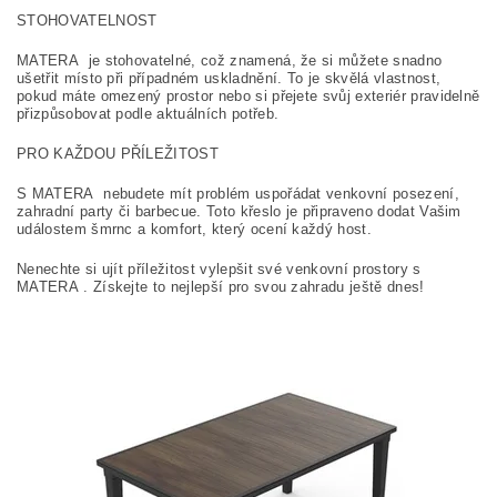
STOHOVATELNOST
MATERA je stohovatelné, což znamená, že si můžete snadno
ušetřit místo při případném uskladnění. To je skvělá vlastnost,
pokud máte omezený prostor nebo si přejete svůj exteriér pravidelně
přizpůsobovat podle aktuálních potřeb.
PRO KAŽDOU PŘÍLEŽITOST
S MATERA nebudete mít problém uspořádat venkovní posezení,
zahradní party či barbecue. Toto křeslo je připraveno dodat Vašim
událostem šmrnc a komfort, který ocení každý host.
Nenechte si ujít příležitost vylepšit své venkovní prostory s
MATERA . Získejte to nejlepší pro svou zahradu ještě dnes!