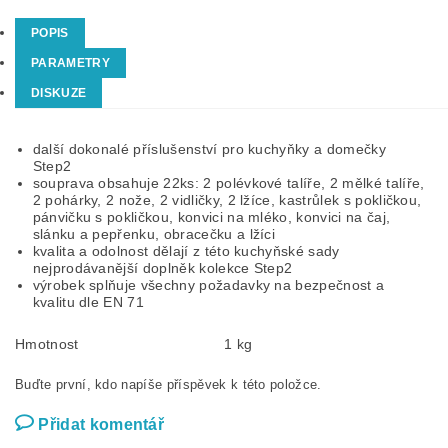
POPIS
PARAMETRY
DISKUZE
další dokonalé příslušenství pro kuchyňky a domečky
Step2
souprava obsahuje 22ks: 2 polévkové talíře, 2 mělké talíře,
2 pohárky, 2 nože, 2 vidličky, 2 lžíce, kastrůlek s pokličkou,
pánvičku s pokličkou, konvici na mléko, konvici na čaj,
slánku a pepřenku, obracečku a lžíci
kvalita a odolnost dělají z této kuchyňské sady
nejprodávanější doplněk kolekce Step2
výrobek splňuje všechny požadavky na bezpečnost a
kvalitu dle EN 71
Hmotnost
1 kg
Buďte první, kdo napíše příspěvek k této položce.
Přidat komentář