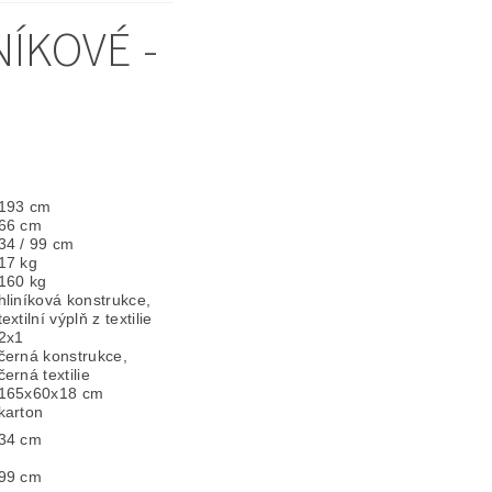
ÍKOVÉ -
193 cm
66 cm
34 / 99 cm
17 kg
160 kg
hliníková konstrukce,
textilní výplň z textilie
2x1
černá konstrukce,
černá textilie
165x60x18 cm
karton
34 cm
99 cm