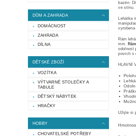
bazén. Dí
ve stínu.
DŮM A ZAHRADA
Lehátka 
manipula
DOMÁCNOST
vyrobena
ZAHRADA
Rám lehát
mm.
Rám
DÍLNA
odolnost 
povrch s 
DĚTSKÉ ZBOŽÍ
HLAVNÍ 
VOZÍTKA
Poloh
Lehká 
VÝTVARNÉ STOLEČKY A
Odolná
TABULE
Prášk
DĚTSKÝ NÁBYTEK
Vhodné
Možno
HRAČKY
Užijte si
HOBBY
Hmotnos
CHOVATELSKÉ POTŘEBY