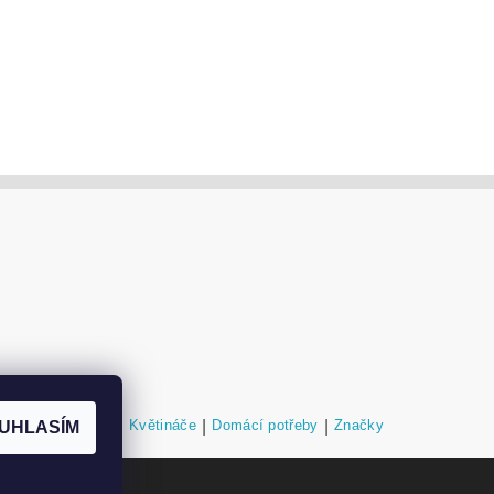
níky a podstavce
|
Květináče
|
Domácí potřeby
|
Značky
UHLASÍM