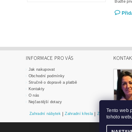
Buďte prv
Přid
INFORMACE PRO VÁS
KONTAK
Jak nakupovat
Obchodní podmínky
Stručně o dopravě a platbě
Kontakty
O nás
Nejčastější dotazy
Tento web 
Zahradní nábytek
|
Zahradní křesla
|
Zahradní stoly
|
Za
tohoto webu
NASTAV