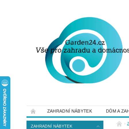
ZAHRADNÍ NÁBYTEK
DŮM A ZA
STRUČNĚ O DOPRAVĚ A PLATBĚ
NAP
ZAHRADNÍ NÁBYTEK