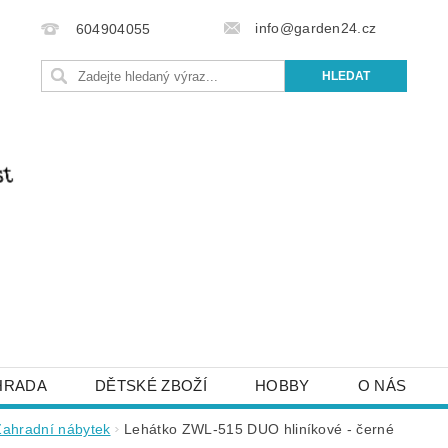
info@garden24.cz
604904055
HRADA
DĚTSKÉ ZBOŽÍ
HOBBY
O NÁS
IŠTE NÁM
OBCHODNÍ PODMÍNKY
KONTAKTY
Zahradní nábytek
Lehátko ZWL-515 DUO hliníkové - černé