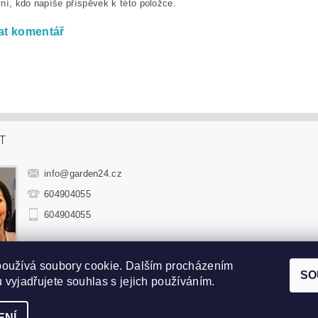
ní, kdo napíše příspěvek k této položce.
at komentář
T
info
@
garden24.cz
604904055
604904055
používá soubory cookie. Dalším procházením
hradní sedací soupravy
|
Zahradní houpačky
|
Zahradní lehátka
|
Sluneč
SO
 vyjadřujete souhlas s jejich používáním.
ENÍ