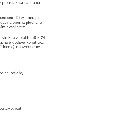
ro relaxaci na slunci i
řenosná
. Díky tomu je
dací a opěrná plocha je
ním exteriérem.
nstrukce z profilu 50 × 24
 úprava dodává konstrukci
ří hladký a rovnoměrný
rovné polohy
ou životnost.