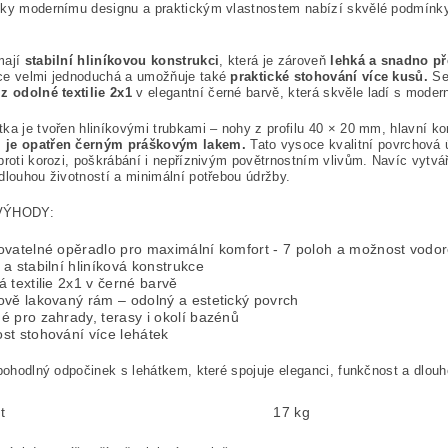
ky modernímu designu a praktickým vlastnostem nabízí skvělé podmínky p
mají
stabilní hliníkovou konstrukci
, která je zároveň
lehká a snadno p
ce velmi jednoduchá a umožňuje také
praktické stohování více kusů.
Se
z odolné textilie 2x1
v elegantní černé barvě, která skvěle ladí s moder
ka je tvořen hliníkovými trubkami – nohy z profilu 40 × 20 mm, hlavní ko
 je opatřen černým práškovým lakem.
Tato vysoce kvalitní povrchová
proti korozi, poškrábání i nepříznivým povětrnostním vlivům. Navíc vytvá
dlouhou životností a minimální potřebou údržby.
VÝHODY:
ovatelné opěradlo pro maximální komfort - 7 poloh a možnost vodo
a stabilní hliníková konstrukce
 textilie 2x1 v černé barvě
ově lakovaný rám – odolný a estetický povrch
 pro zahrady, terasy i okolí bazénů
st stohování více lehátek
 pohodlný odpočinek s lehátkem, které spojuje eleganci, funkčnost a dlouh
t
17 kg