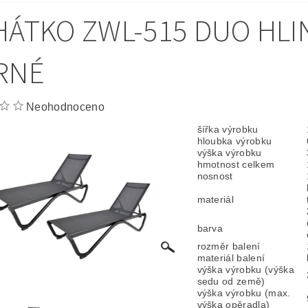
HÁTKO ZWL-515 DUO HLIN
RNÉ
Neohodnoceno
šířka výrobku
hloubka výrobku
výška výrobku
hmotnost celkem
nosnost
materiál
barva
rozměr balení
materiál balení
výška výrobku (výška
sedu od země)
výška výrobku (max.
výška opěradla)