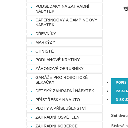
PODSEDÁKY NA ZAHRADNÍ
NÁBYTEK
CATERINGOVÝ A CAMPINGOVÝ
NÁBYTEK
DŘEVNÍKY
MARKÝZY
OHNIŠTĚ
PODLAHOVÉ KRYTINY
ZÁHONOVÉ OBRUBNÍKY
GARÁŽE PRO ROBOTICKÉ
SEKAČKY
POPIS
DĚTSKÝ ZAHRADNÍ NÁBYTEK
PARA
PŘÍSTŘEŠKY NA AUTO
DISKU
PLOTY A PŘÍSLUŠENSTVÍ
Set dvou
ZAHRADNÍ OSVĚTLENÍ
ZAHRADNÍ KOBERCE
Stylová a