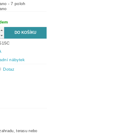
ano - 7 poloh
ano
adem
515C
A
adní nábytek
Dotaz
 zahradu, terasu nebo