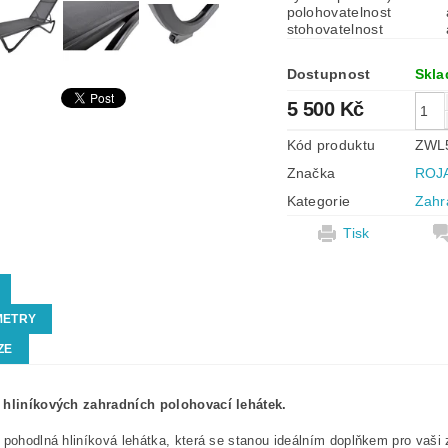
polohovatelnost
stohovatelnost
Dostupnost
Skl
5 500 Kč
Kód produktu
ZWL
Značka
ROJ
Kategorie
Zahr
Tisk
METRY
ZE
 hliníkových zahradních polohovací lehátek.
 pohodlná hliníková lehátka, která se stanou ideálním doplňkem pro vaši