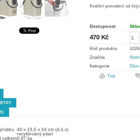
Kvalitní provedení od švý
Dostupnost
Skl
470 Kč
Kód produktu
1024
Značka
Roth
Kategorie
Dům 
Tisk
METRY
ZE
výrobku
40 x 23,5 x 34 cm (d,š,v)
recyklovaný plast
t celkem
0,87 kg