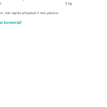
t
3 kg
ní, kdo napíše příspěvek k této položce.
at komentář