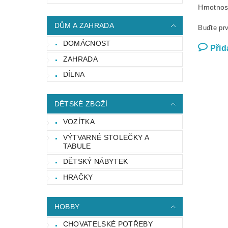
Hmotnos
DŮM A ZAHRADA
Buďte prv
DOMÁCNOST
Přid
ZAHRADA
DÍLNA
DĚTSKÉ ZBOŽÍ
VOZÍTKA
VÝTVARNÉ STOLEČKY A
TABULE
DĚTSKÝ NÁBYTEK
HRAČKY
HOBBY
CHOVATELSKÉ POTŘEBY