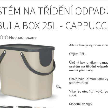
STÉM NA TŘÍDĚNÍ ODPAD
BULA BOX 25L - CAPPUCC
Neohodnoceno
Albula box je vyroben z r
Objem 25L.
Úložný box s víkem a mad
systém na třídění odpad
menší předměty.
Univerzální a modulární vy
stohovatelné.
Víko lze otevřít, i když j
sobě.
Moderní design.