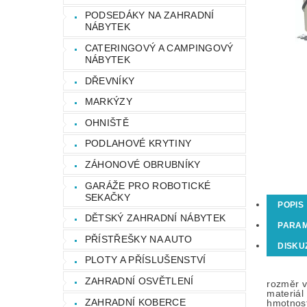
PODSEDÁKY NA ZAHRADNÍ
NÁBYTEK
CATERINGOVÝ A CAMPINGOVÝ
NÁBYTEK
DŘEVNÍKY
MARKÝZY
OHNIŠTĚ
PODLAHOVÉ KRYTINY
ZÁHONOVÉ OBRUBNÍKY
GARÁŽE PRO ROBOTICKÉ
SEKAČKY
POPIS
DĚTSKÝ ZAHRADNÍ NÁBYTEK
PARA
PŘÍSTŘEŠKY NA AUTO
DISKU
PLOTY A PŘÍSLUŠENSTVÍ
ZAHRADNÍ OSVĚTLENÍ
rozměr 
materiál
ZAHRADNÍ KOBERCE
hmotnos