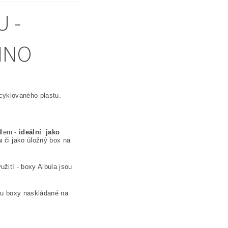
U -
INO
ecyklovaného plastu.
lem -
ideální jako
u
či jako úložný box na
užití - boxy Albula jsou
sou boxy naskládané na