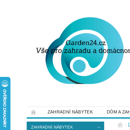
ZAHRADNÍ NÁBYTEK
DŮM A ZA
STRUČNĚ O DOPRAVĚ A PLATBĚ
NAP
ZAHRADNÍ NÁBYTEK