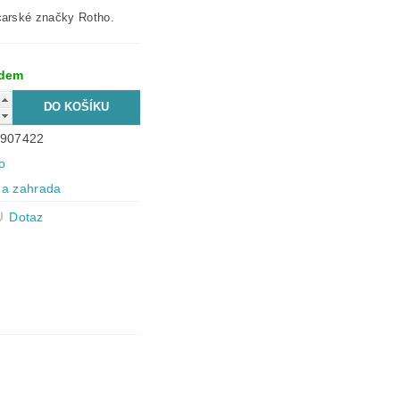
carské značky Rotho.
adem
907422
o
a zahrada
Dotaz