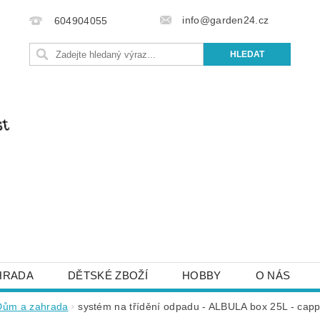
info@garden24.cz
604904055
HRADA
DĚTSKÉ ZBOŽÍ
HOBBY
O NÁS
IŠTE NÁM
OBCHODNÍ PODMÍNKY
KONTAKTY
Dům a zahrada
systém na třídění odpadu - ALBULA box 25L - cap