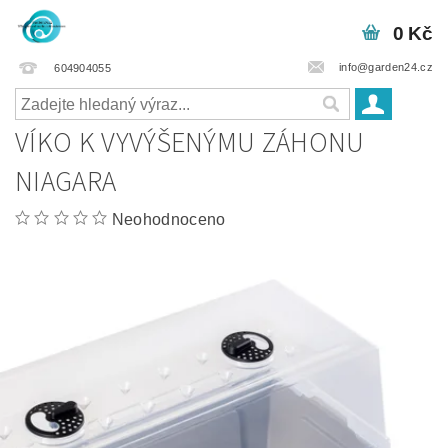
0 Kč
info@garden24.cz
604904055
VÍKO K VYVÝŠENÝMU ZÁHONU
NIAGARA
Neohodnoceno