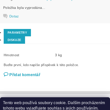
Položka byla vyprodána...
Dotaz
PARAMETRY
DISKUZE
Hmotnost
3 kg
Buďte první, kdo napíše příspěvek k této položce.
Přidat komentář
Tento web používá soubory cookie. Dalším procházením
Zahradní nábytek
|
Zahradní křesla
|
Zahradní stoly
|
Zahradní sedací soupravy
|
Zahradní houpačky
|
Zahradní lehátka
tohoto webu vyjadřujete souhlas s jejich používáním.