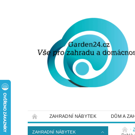
ZAHRADNÍ NÁBYTEK
DŮM A ZA
STRUČNĚ O DOPRAVĚ A PLATBĚ
NAP
ZAHRADNÍ NÁBYTEK