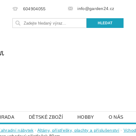
info@garden24.cz
604904055
HRADA
DĚTSKÉ ZBOŽÍ
HOBBY
O NÁS
IŠTE NÁM
OBCHODNÍ PODMÍNKY
KONTAKTY
Zahradní nábytek
Altány, přístřešky, plachty a příslušenství
Vchod