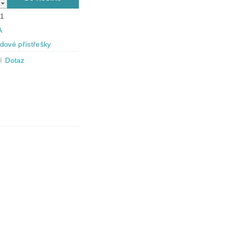
1
A
dové přístřešky
Dotaz