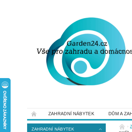
ZAHRADNÍ NÁBYTEK
DŮM A ZA
STRUČNĚ O DOPRAVĚ A PLATBĚ
NAP
ZAHRADNÍ NÁBYTEK