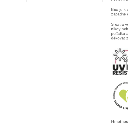
Box je k 
zapadne d
S extra 
nikdy neb
pořádku a
děkovat z
Hmotnos