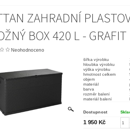
TTAN ZAHRADNÍ PLASTO
OŽNÝ BOX 420 L - GRAFIT
Neohodnoceno
šířka výrobku
hloubka výrobku
výška výrobku
hmotnost celkem
objem
materiál
barva
rozměr balení
materiál balení
Dostupnost
Skl
1 950 Kč