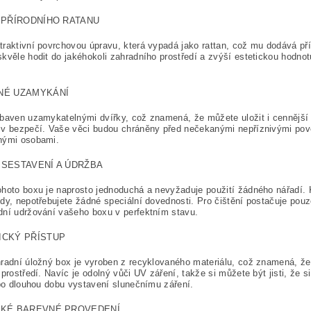
 PŘÍRODNÍHO RATANU
raktivní povrchovou úpravu, která vypadá jako rattan, což mu dodává pří
kvěle hodit do jakéhokoli zahradního prostředí a zvýší estetickou hodn
NÉ UZAMYKÁNÍ
baven uzamykatelnými dvířky, což znamená, že můžete uložit i cennější 
 v bezpečí. Vaše věci budou chráněny před nečekanými nepříznivými pov
nými osobami.
SESTAVENÍ A ÚDRŽBA
hoto boxu je naprosto jednoduchá a nevyžaduje použití žádného nářadí. K
dy, nepotřebujete žádné speciální dovednosti. Pro čištění postačuje pou
ní udržování vašeho boxu v perfektním stavu.
ICKÝ PŘÍSTUP
radní úložný box je vyroben z recyklovaného materiálu, což znamená, že
 prostředí. Navíc je odolný vůči UV záření, takže si můžete být jisti, že 
 po dlouhou dobu vystavení slunečnímu záření.
CKÉ BAREVNÉ PROVEDENÍ