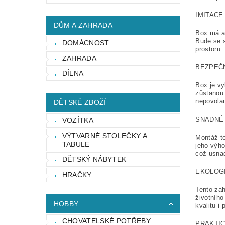
IMITACE
DŮM A ZAHRADA
Box má at
Bude se s
DOMÁCNOST
prostoru.
ZAHRADA
BEZPEČ
DÍLNA
Box je vy
zůstanou
nepovola
DĚTSKÉ ZBOŽÍ
SNADNÉ 
VOZÍTKA
VÝTVARNÉ STOLEČKY A
Montáž to
TABULE
jeho výho
což usnad
DĚTSKÝ NÁBYTEK
EKOLOG
HRAČKY
Tento zah
životního
HOBBY
kvalitu i
CHOVATELSKÉ POTŘEBY
PRAKTI