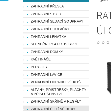
grafit
OCHRANA OSOBNÍCH ÚDAJŮ
ZAHRADNÍ KŘESLA
RA
ZAHRADNÍ STOLY
ZAHRADNÍ SEDACÍ SOUPRAVY
ÚL
ZAHRADNÍ HOUPAČKY
ZAHRADNÍ LEHÁTKA
SLUNEČNÍKY A PODSTAVCE
ZAHRADNÍ DOMKY
KVĚTINÁČE
PERGOLY
ZAHRADNÍ LAVICE
VENKOVNÍ ODPADKOVÉ KOŠE
ALTÁNY, PŘÍSTŘEŠKY, PLACHTY
A PŘÍSLUŠENSTVÍ
ZAHRADNÍ SKŘÍNĚ A REGÁLY
ZAHRADNÍ ÚLOŽNÉ BOXY