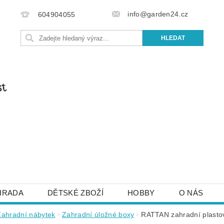
info@garden24.cz
604904055
HRADA
DĚTSKÉ ZBOŽÍ
HOBBY
O NÁS
IŠTE NÁM
OBCHODNÍ PODMÍNKY
KONTAKTY
Zahradní nábytek
Zahradní úložné boxy
RATTAN zahradní plastov