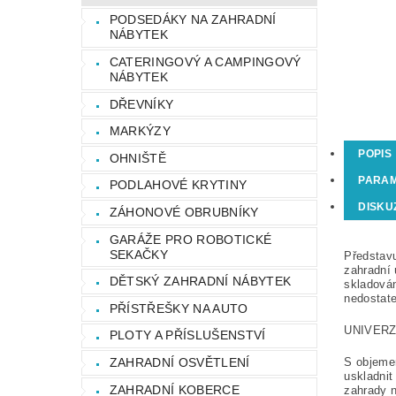
PODSEDÁKY NA ZAHRADNÍ
NÁBYTEK
CATERINGOVÝ A CAMPINGOVÝ
NÁBYTEK
DŘEVNÍKY
MARKÝZY
POPIS
OHNIŠTĚ
PARA
PODLAHOVÉ KRYTINY
DISKU
ZÁHONOVÉ OBRUBNÍKY
GARÁŽE PRO ROBOTICKÉ
SEKAČKY
Představu
zahradní
DĚTSKÝ ZAHRADNÍ NÁBYTEK
skladován
nedostat
PŘÍSTŘEŠKY NA AUTO
UNIVERZ
PLOTY A PŘÍSLUŠENSTVÍ
ZAHRADNÍ OSVĚTLENÍ
S objemem
uskladnit
ZAHRADNÍ KOBERCE
zahrady n