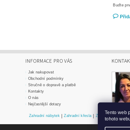
Buďte prv
Přid
INFORMACE PRO VÁS
KONTAK
Jak nakupovat
Obchodní podmínky
Stručně o dopravě a platbě
Kontakty
O nás
Nejčastější dotazy
Tento web 
Zahradní nábytek
|
Zahradní křesla
|
Zahradní stoly
|
Za
tohoto webu