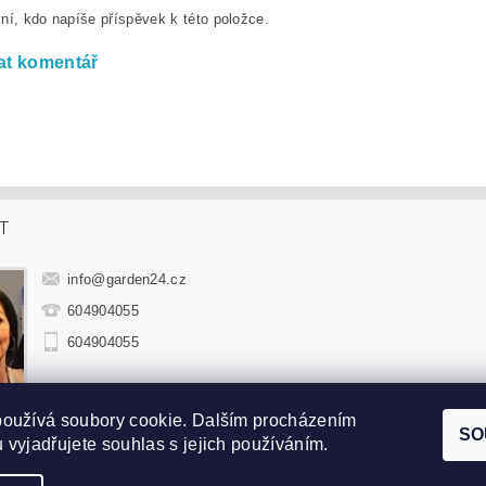
ní, kdo napíše příspěvek k této položce.
at komentář
T
info
@
garden24.cz
604904055
604904055
používá soubory cookie. Dalším procházením
hradní sedací soupravy
|
Zahradní houpačky
|
Zahradní lehátka
|
Sluneč
SO
 vyjadřujete souhlas s jejich používáním.