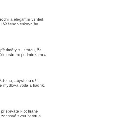
rodní a elegantní vzhled.
otu Vašeho venkovního
předměty s jistotou, že
ětrnostními podmínkami a
 tomu, abyste si užili
ze mýdlová voda a hadřík,
 přispíváte k ochraně
si zachová svou barvu a