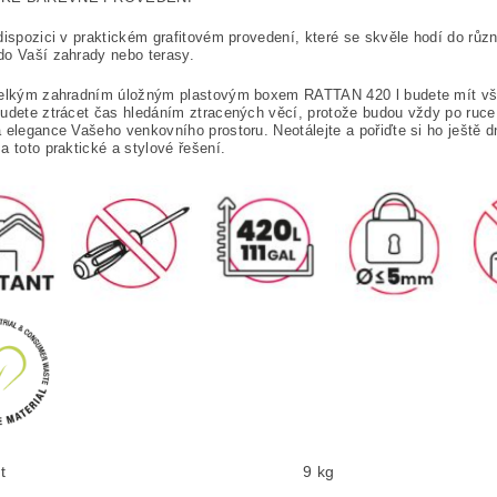
dispozici v praktickém grafitovém provedení, které se skvěle hodí do růz
o Vaší zahrady nebo terasy.
velkým zahradním úložným plastovým boxem RATTAN 420 l budete mít vš
udete ztrácet čas hledáním ztracených věcí, protože budou vždy po ruce.
 elegance Vašeho venkovního prostoru. Neotálejte a pořiďte si ho ještě 
a toto praktické a stylové řešení.
t
9 kg