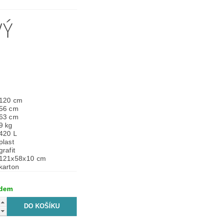
VÝ
120 cm
56 cm
63 cm
9 kg
420 L
plast
grafit
121x58x10 cm
karton
adem