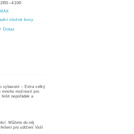
2R0--4100
MAX
adní úložné boxy
Dotaz
o vybavení – Extra velký
e mnoho možností pro
 řešit nepořádek a
.
ěcí. Můžete do něj
 řešení pro udržení Vaší