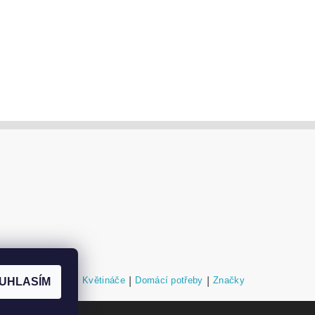
níky a podstavce
|
Květináče
|
Domácí potřeby
|
Značky
UHLASÍM