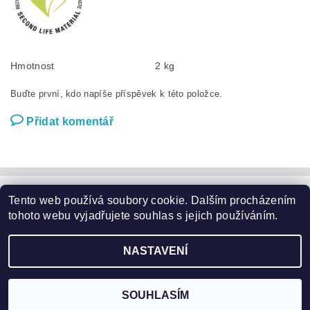
Hmotnost
2 kg
Buďte první, kdo napíše příspěvek k této položce.
Přidat komentář
Tento web používá soubory cookie. Dalším procházením
Zahradní nábytek
|
Zahradní křesla
|
Zahradní stoly
|
Zahradní sedací soupravy
|
Zahradní houpačky
|
Zahradní lehátka
tohoto webu vyjadřujete souhlas s jejich používáním.
|
Slunečníky a podstavce
|
Květináče
|
Domácí potřeby
|
Značky
NASTAVENÍ
2026 ©
Garden24.cz
, všechna práva vyhrazena
Vytvořil Shoptet
SOUHLASÍM