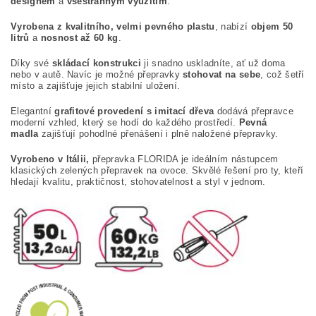
designem
a
všestranným využitím
.
Vyrobena z kvalitního, velmi pevného plastu
, nabízí
objem 50
litrů
a
nosnost až 60 kg
.
Díky své
skládací konstrukci
ji snadno uskladníte, ať už doma
nebo v autě. Navíc je možné přepravky
stohovat na sebe
, což šetří
místo a zajišťuje jejich stabilní uložení.
Elegantní
grafitové provedení s imitací dřeva
dodává přepravce
moderní vzhled, který se hodí do každého prostředí.
Pevná
madla
zajišťují pohodlné přenášení i plně naložené přepravky.
Vyrobeno v Itálii,
přepravka FLORIDA je ideálním nástupcem
klasických zelených přepravek na ovoce. Skvělé řešení pro ty, kteří
hledají kvalitu, praktičnost, stohovatelnost a styl v jednom.