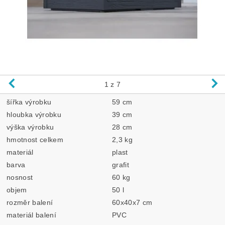
1
z 7
šířka výrobku
59 cm
hloubka výrobku
39 cm
výška výrobku
28 cm
hmotnost celkem
2,3 kg
materiál
plast
barva
grafit
nosnost
60 kg
objem
50 l
rozměr balení
60x40x7 cm
materiál balení
PVC