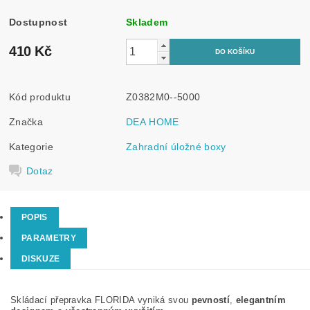
Dostupnost
Skladem
410 Kč
Kód produktu
Z0382M0--5000
Značka
DEA HOME
Kategorie
Zahradní úložné boxy
Dotaz
POPIS
PARAMETRY
DISKUZE
Skládací přepravka FLORIDA vyniká svou
pevností
,
elegantním