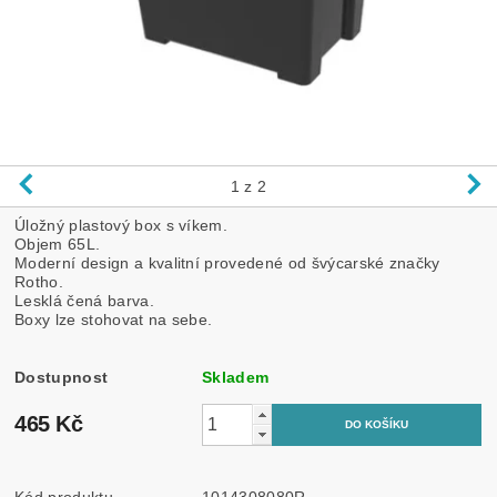
1
z 2
Úložný plastový box s víkem.
Objem 65L.
Moderní design a kvalitní provedené od švýcarské značky
Rotho.
Lesklá čená barva.
Boxy lze stohovat na sebe.
Dostupnost
Skladem
465 Kč
Kód produktu
1014308080R