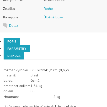
Značka
Rotho
Kategorie
Úložné boxy
Dotaz
POPIS
PARAMETRY
DISKUZE
rozměr výrobku
58,5x39x41,2 cm (d,š,v)
materiál
plast
barva
černá
hmotnost celkem
1,84 kg
objem
65L
Hmotnost
2 kg
Buďte první, kdo napíše příspěvek k této položce.