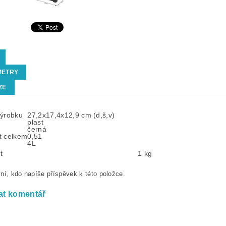
METRY
ZE
výrobku
27,2x17,4x12,9 cm (d,š,v)
plast
černá
t celkem
0,51
4L
t
1 kg
ní, kdo napíše příspěvek k této položce.
at komentář