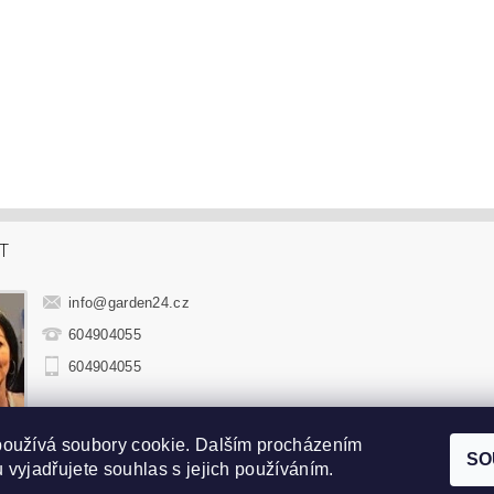
T
info
@
garden24.cz
604904055
604904055
používá soubory cookie. Dalším procházením
hradní sedací soupravy
|
Zahradní houpačky
|
Zahradní lehátka
|
Sluneč
SO
 vyjadřujete souhlas s jejich používáním.