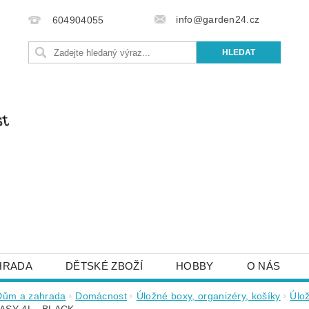
info@garden24.cz
604904055
HRADA
DĚTSKÉ ZBOŽÍ
HOBBY
O NÁS
IŠTE NÁM
OBCHODNÍ PODMÍNKY
KONTAKTY
Dům a zahrada
Domácnost
Úložné boxy, organizéry, košíky
Úlo