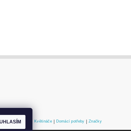
níky a podstavce
|
Květináče
|
Domácí potřeby
|
Značky
UHLASÍM