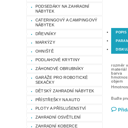
PODSEDÁKY NA ZAHRADNÍ
NÁBYTEK
CATERINGOVÝ A CAMPINGOVÝ
NÁBYTEK
POPIS
DŘEVNÍKY
PARA
MARKÝZY
DISKU
OHNIŠTĚ
PODLAHOVÉ KRYTINY
rozměr 
ZÁHONOVÉ OBRUBNÍKY
materiál
barva
hmotnos
GARÁŽE PRO ROBOTICKÉ
objem
SEKAČKY
Hmotnos
DĚTSKÝ ZAHRADNÍ NÁBYTEK
Buďte prv
PŘÍSTŘEŠKY NA AUTO
PLOTY A PŘÍSLUŠENSTVÍ
Přid
ZAHRADNÍ OSVĚTLENÍ
ZAHRADNÍ KOBERCE