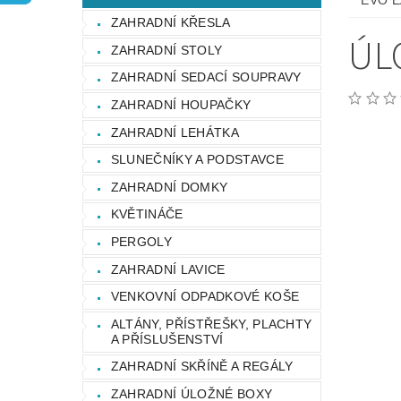
EVO E
OCHRANA OSOBNÍCH ÚDAJŮ
ZAHRADNÍ KŘESLA
ÚL
ZAHRADNÍ STOLY
ZAHRADNÍ SEDACÍ SOUPRAVY
ZAHRADNÍ HOUPAČKY
ZAHRADNÍ LEHÁTKA
SLUNEČNÍKY A PODSTAVCE
ZAHRADNÍ DOMKY
KVĚTINÁČE
PERGOLY
ZAHRADNÍ LAVICE
VENKOVNÍ ODPADKOVÉ KOŠE
ALTÁNY, PŘÍSTŘEŠKY, PLACHTY
A PŘÍSLUŠENSTVÍ
ZAHRADNÍ SKŘÍNĚ A REGÁLY
ZAHRADNÍ ÚLOŽNÉ BOXY