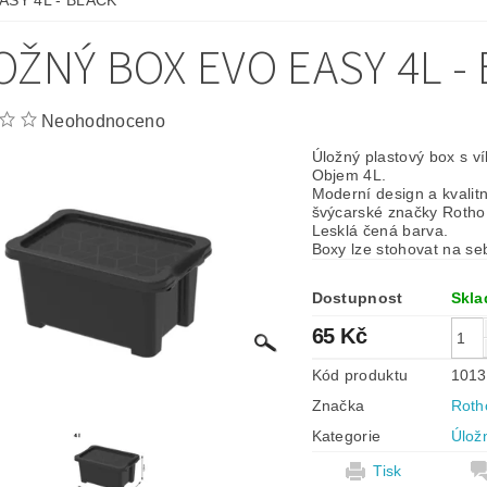
ASY 4L - BLACK
OŽNÝ BOX EVO EASY 4L -
Neohodnoceno
Úložný plastový box s v
Objem 4L.
Moderní design a kvalit
švýcarské značky Rotho
Lesklá čená barva.
Boxy lze stohovat na s
Dostupnost
Skl
65 Kč
Kód produktu
101
Značka
Roth
Kategorie
Úlož
Tisk