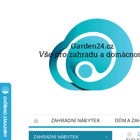
ZAHRADNÍ NÁBYTEK
DŮM A ZA
STRUČNĚ O DOPRAVĚ A PLATBĚ
NAP
ZAHRADNÍ NÁBYTEK