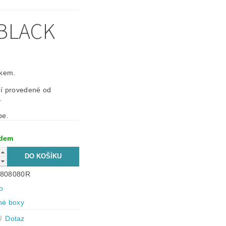
 BLACK
íkem.
ní provedené od
.
ebe.
adem
3808080R
o
né boxy
Dotaz