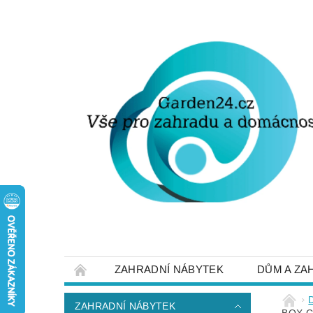
ZAHRADNÍ NÁBYTEK
DŮM A ZA
STRUČNĚ O DOPRAVĚ A PLATBĚ
NAP
ZAHRADNÍ NÁBYTEK