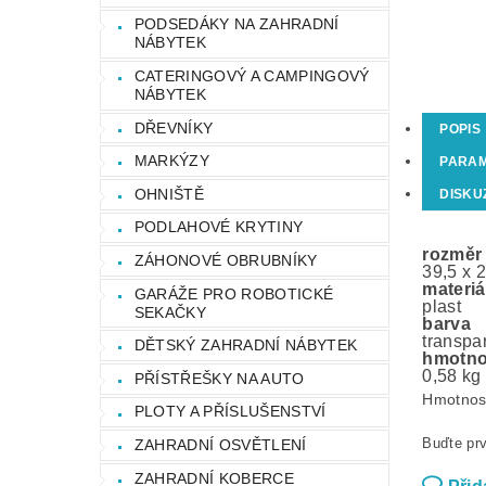
PODSEDÁKY NA ZAHRADNÍ
NÁBYTEK
CATERINGOVÝ A CAMPINGOVÝ
NÁBYTEK
DŘEVNÍKY
POPIS
MARKÝZY
PARA
OHNIŠTĚ
DISKU
PODLAHOVÉ KRYTINY
rozměr
ZÁHONOVÉ OBRUBNÍKY
39,5 x 
materiá
GARÁŽE PRO ROBOTICKÉ
plast
SEKAČKY
barva
transpa
DĚTSKÝ ZAHRADNÍ NÁBYTEK
hmotno
0,58 kg
PŘÍSTŘEŠKY NA AUTO
Hmotnos
PLOTY A PŘÍSLUŠENSTVÍ
Buďte prv
ZAHRADNÍ OSVĚTLENÍ
ZAHRADNÍ KOBERCE