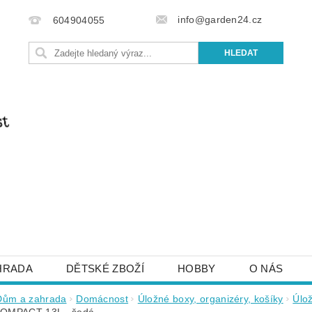
info@garden24.cz
604904055
HRADA
DĚTSKÉ ZBOŽÍ
HOBBY
O NÁS
IŠTE NÁM
OBCHODNÍ PODMÍNKY
KONTAKTY
Dům a zahrada
Domácnost
Úložné boxy, organizéry, košíky
Úlo