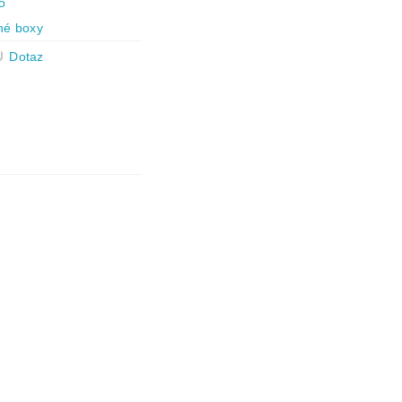
o
né boxy
Dotaz