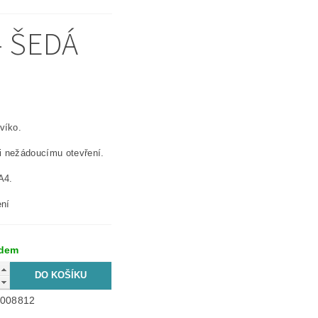
- ŠEDÁ
víko.
ti nežádoucímu otevření.
A4.
ení
adem
008812