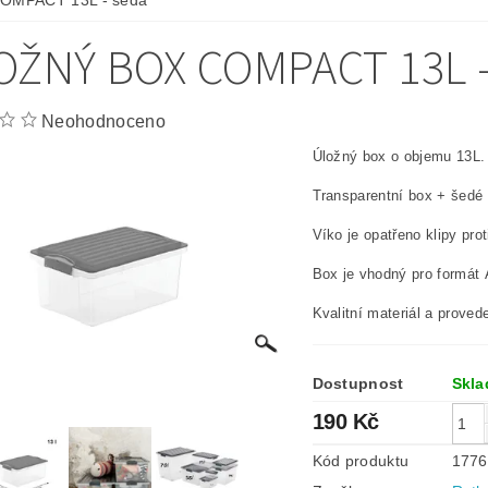
OMPACT 13L - šedá
OŽNÝ BOX COMPACT 13L 
Neohodnoceno
Úložný box o objemu 13L.
Transparentní box + šedé 
Víko je opatřeno klipy pro
Box je vhodný pro formát 
Kvalitní materiál a proved
Dostupnost
Skl
190 Kč
Kód produktu
1776