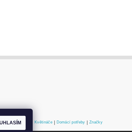
níky a podstavce
|
Květináče
|
Domácí potřeby
|
Značky
UHLASÍM