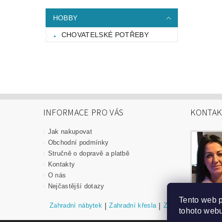
HOBBY
CHOVATELSKÉ POTŘEBY
INFORMACE PRO VÁS
KONTAK
Jak nakupovat
Obchodní podmínky
Stručně o dopravě a platbě
Kontakty
O nás
Nejčastější dotazy
Tento web 
Zahradní nábytek
|
Zahradní křesla
|
Zahradní stoly
|
Za
tohoto webu