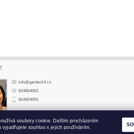
T
info
@
garden24.cz
604904055
604904055
používá soubory cookie. Dalším procházením
hradní sedací soupravy
|
Zahradní houpačky
|
Zahradní lehátka
|
Sluneč
SO
 vyjadřujete souhlas s jejich používáním.