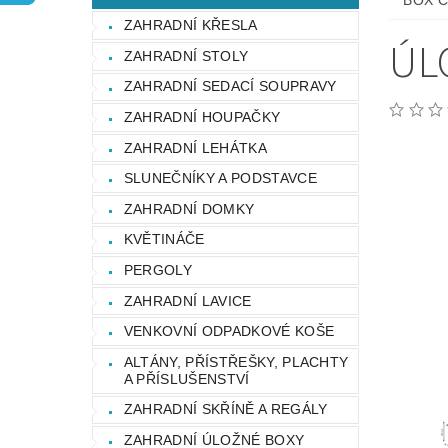
BOX C
OCHRANA OSOBNÍCH ÚDAJŮ
ZAHRADNÍ KŘESLA
ÚL
ZAHRADNÍ STOLY
ZAHRADNÍ SEDACÍ SOUPRAVY
ZAHRADNÍ HOUPAČKY
ZAHRADNÍ LEHÁTKA
SLUNEČNÍKY A PODSTAVCE
ZAHRADNÍ DOMKY
KVĚTINÁČE
PERGOLY
ZAHRADNÍ LAVICE
VENKOVNÍ ODPADKOVÉ KOŠE
ALTÁNY, PŘÍSTŘEŠKY, PLACHTY
A PŘÍSLUŠENSTVÍ
ZAHRADNÍ SKŘÍNĚ A REGÁLY
ZAHRADNÍ ÚLOŽNÉ BOXY