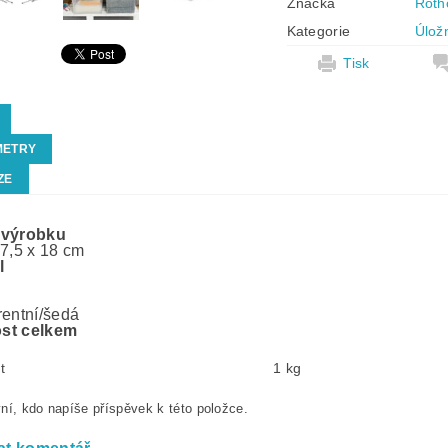
Značka
Roth
Kategorie
Úlož
Tisk
METRY
ZE
 výrobku
27,5 x 18 cm
l
rentní/šedá
st celkem
t
1 kg
ní, kdo napíše příspěvek k této položce.