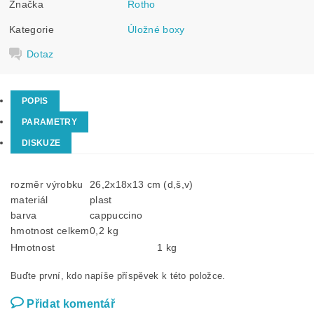
Značka
Rotho
Kategorie
Úložné boxy
Dotaz
POPIS
PARAMETRY
DISKUZE
rozměr výrobku
26,2x18x13 cm (d,š,v)
materiál
plast
barva
cappuccino
hmotnost celkem
0,2 kg
Hmotnost
1 kg
Buďte první, kdo napíše příspěvek k této položce.
Přidat komentář