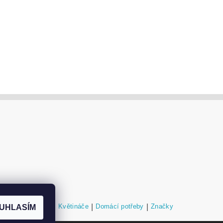
níky a podstavce
|
Květináče
|
Domácí potřeby
|
Značky
UHLASÍM