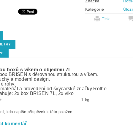
Značka
Roth
Kategorie
Úlož
Tisk
METRY
ZE
ou boxů s víkem o objedmu 7L.
box BRISEN s děrovanou strukturou a víkem.
chý a moderní design.
é rohy.
í materiál a provedení od švýcarské značky Rotho.
ahuje: 2x box BRISEN 7L, 2x víko
t
1 kg
ní, kdo napíše příspěvek k této položce.
at komentář