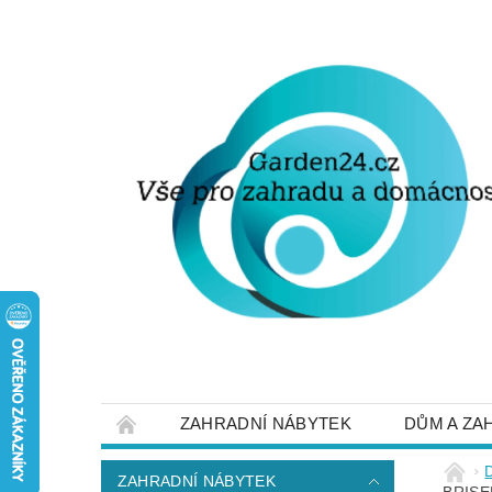
ZAHRADNÍ NÁBYTEK
DŮM A ZA
STRUČNĚ O DOPRAVĚ A PLATBĚ
NAP
ZAHRADNÍ NÁBYTEK