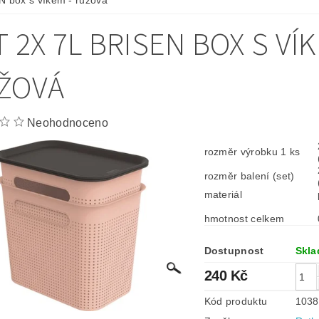
 box s víkem - růžová
 2X 7L BRISEN BOX S VÍK
ŽOVÁ
Neohodnoceno
rozměr výrobku 1 ks
rozměr balení (set)
materiál
hmotnost celkem
Dostupnost
Skl
240 Kč
Kód produktu
1038