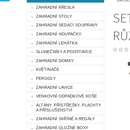
BRISEN
OCHRANA OSOBNÍCH ÚDAJŮ
ZAHRADNÍ KŘESLA
SET
ZAHRADNÍ STOLY
ZAHRADNÍ SEDACÍ SOUPRAVY
RŮ
ZAHRADNÍ HOUPAČKY
ZAHRADNÍ LEHÁTKA
SLUNEČNÍKY A PODSTAVCE
ZAHRADNÍ DOMKY
KVĚTINÁČE
PERGOLY
ZAHRADNÍ LAVICE
VENKOVNÍ ODPADKOVÉ KOŠE
ALTÁNY, PŘÍSTŘEŠKY, PLACHTY
A PŘÍSLUŠENSTVÍ
ZAHRADNÍ SKŘÍNĚ A REGÁLY
ZAHRADNÍ ÚLOŽNÉ BOXY