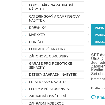
PODSEDÁKY NA ZAHRADNÍ
NÁBYTEK
CATERINGOVÝ A CAMPINGOVÝ
NÁBYTEK
DŘEVNÍKY
POPIS
MARKÝZY
PARA
OHNIŠTĚ
DISKU
PODLAHOVÉ KRYTINY
SET dv
ZÁHONOVÉ OBRUBNÍKY
Úložný 
Jednodu
GARÁŽE PRO ROBOTICKÉ
Zaoblen
SEKAČKY
Kvalitn
Set obs
DĚTSKÝ ZAHRADNÍ NÁBYTEK
Hmotnos
PŘÍSTŘEŠKY NA AUTO
Buďte prv
PLOTY A PŘÍSLUŠENSTVÍ
ZAHRADNÍ OSVĚTLENÍ
Přid
ZAHRADNÍ KOBERCE