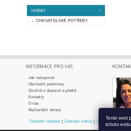
HOBBY
CHOVATELSKÉ POTŘEBY
INFORMACE PRO VÁS
KONTAK
Jak nakupovat
Obchodní podmínky
Stručně o dopravě a platbě
Kontakty
O nás
Nejčastější dotazy
Tento web 
Zahradní nábytek
|
Zahradní křesla
|
Zahradní stoly
|
Za
tohoto webu