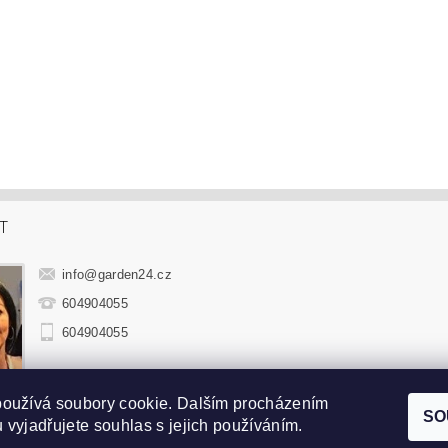
T
info
@
garden24.cz
604904055
604904055
používá soubory cookie. Dalším procházením
hradní sedací soupravy
|
Zahradní houpačky
|
Zahradní lehátka
|
Sluneč
SO
 vyjadřujete souhlas s jejich používáním.