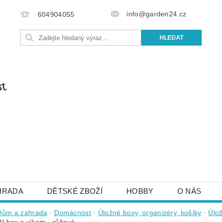
info@garden24.cz
604904055
HRADA
DĚTSKÉ ZBOŽÍ
HOBBY
O NÁS
IŠTE NÁM
OBCHODNÍ PODMÍNKY
KONTAKTY
Dům a zahrada
Domácnost
Úložné boxy, organizéry, košíky
Úlo