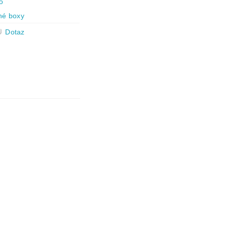
o
né boxy
Dotaz