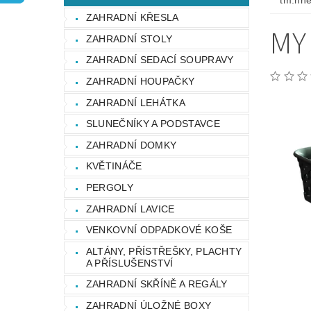
tm.hn
OCHRANA OSOBNÍCH ÚDAJŮ
ZAHRADNÍ KŘESLA
MY
ZAHRADNÍ STOLY
ZAHRADNÍ SEDACÍ SOUPRAVY
ZAHRADNÍ HOUPAČKY
ZAHRADNÍ LEHÁTKA
SLUNEČNÍKY A PODSTAVCE
ZAHRADNÍ DOMKY
KVĚTINÁČE
PERGOLY
ZAHRADNÍ LAVICE
VENKOVNÍ ODPADKOVÉ KOŠE
ALTÁNY, PŘÍSTŘEŠKY, PLACHTY
A PŘÍSLUŠENSTVÍ
ZAHRADNÍ SKŘÍNĚ A REGÁLY
ZAHRADNÍ ÚLOŽNÉ BOXY