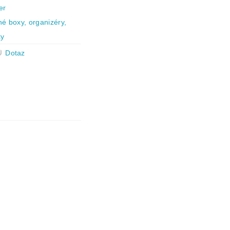
er
né boxy, organizéry,
ky
Dotaz