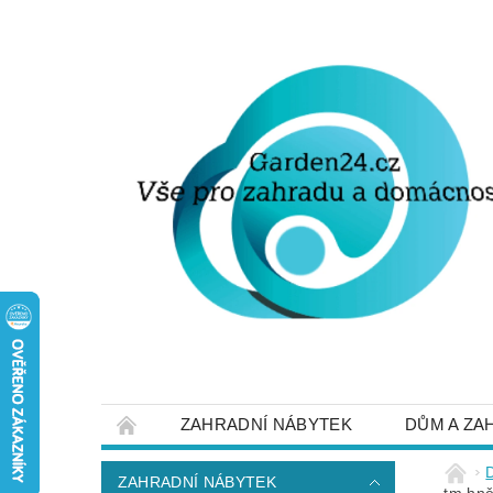
ZAHRADNÍ NÁBYTEK
DŮM A ZA
STRUČNĚ O DOPRAVĚ A PLATBĚ
NAP
ZAHRADNÍ NÁBYTEK