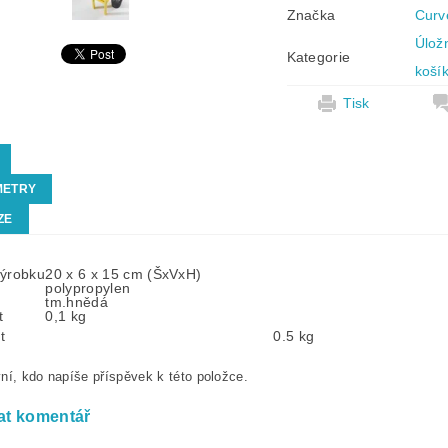
Značka
Curv
Úlož
Kategorie
koší
Tisk
METRY
ZE
výrobku
20 x 6 x 15 cm (ŠxVxH)
polypropylen
tm.hnědá
t
0,1 kg
t
0.5 kg
ní, kdo napíše příspěvek k této položce.
at komentář