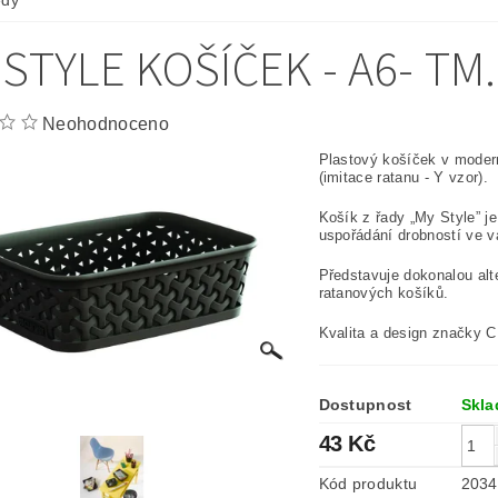
ědý
 STYLE KOŠÍČEK - A6- T
Neohodnoceno
Plastový košíček v mode
(imitace ratanu - Y vzor).
Košík z řady „My Style” je
uspořádání drobností ve v
Představuje dokonalou alt
ratanových košíků.
Kvalita a design značky
Dostupnost
Skl
43 Kč
Kód produktu
2034