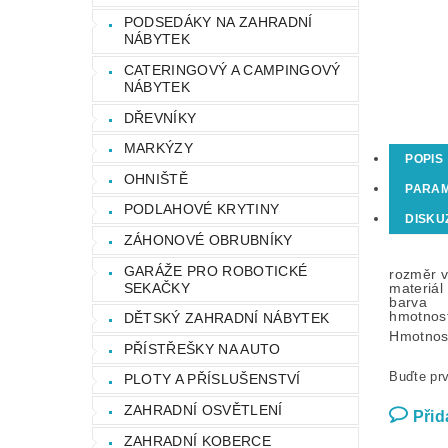
PODSEDÁKY NA ZAHRADNÍ
NÁBYTEK
CATERINGOVÝ A CAMPINGOVÝ
NÁBYTEK
DŘEVNÍKY
MARKÝZY
POPIS
OHNIŠTĚ
PARA
PODLAHOVÉ KRYTINY
DISKU
ZÁHONOVÉ OBRUBNÍKY
GARÁŽE PRO ROBOTICKÉ
rozměr 
SEKAČKY
materiál
barva
hmotnos
DĚTSKÝ ZAHRADNÍ NÁBYTEK
Hmotnos
PŘÍSTŘEŠKY NA AUTO
Buďte prv
PLOTY A PŘÍSLUŠENSTVÍ
ZAHRADNÍ OSVĚTLENÍ
Přid
ZAHRADNÍ KOBERCE