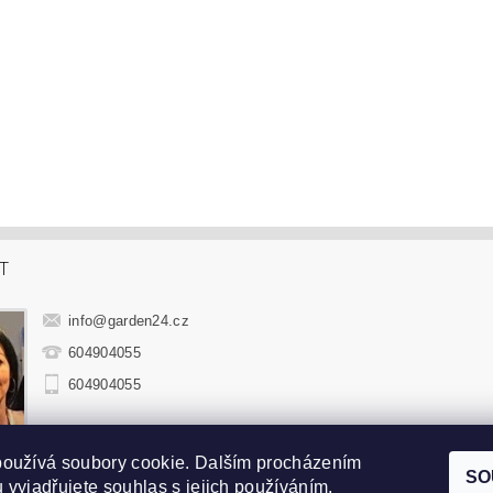
T
info
@
garden24.cz
604904055
604904055
používá soubory cookie. Dalším procházením
hradní sedací soupravy
|
Zahradní houpačky
|
Zahradní lehátka
|
Sluneč
SO
 vyjadřujete souhlas s jejich používáním.