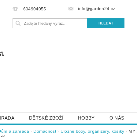
info@garden24.cz
604904055
HRADA
DĚTSKÉ ZBOŽÍ
HOBBY
O NÁS
IŠTE NÁM
OBCHODNÍ PODMÍNKY
KONTAKTY
Dům a zahrada
Domácnost
Úložné boxy, organizéry, košíky
MY 