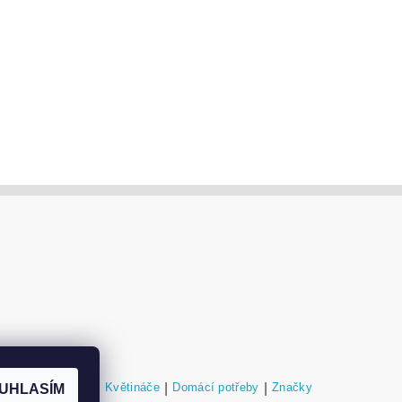
níky a podstavce
|
Květináče
|
Domácí potřeby
|
Značky
UHLASÍM