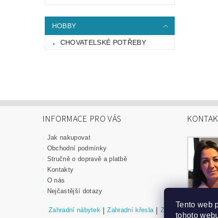
HOBBY
CHOVATELSKÉ POTŘEBY
INFORMACE PRO VÁS
KONTAK
Jak nakupovat
Obchodní podmínky
Stručně o dopravě a platbě
Kontakty
O nás
Nejčastější dotazy
Tento web 
Zahradní nábytek
|
Zahradní křesla
|
Zahradní stoly
|
Za
tohoto webu