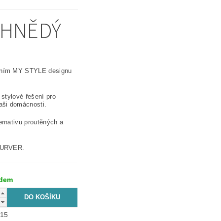
M.HNĚDÝ
rním MY STYLE designu
 stylové řešení pro
aši domácnosti.
ernativu proutěných a
 CURVER.
adem
15