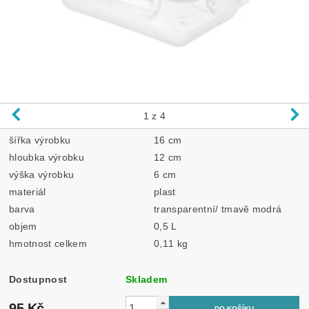
1
z 4
šířka výrobku
16 cm
hloubka výrobku
12 cm
výška výrobku
6 cm
materiál
plast
barva
transparentní/ tmavě modrá
objem
0,5 L
hmotnost celkem
0,11 kg
Dostupnost
Skladem
95 Kč