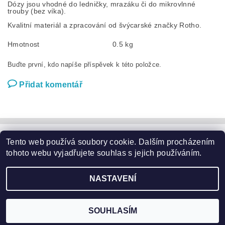
Dózy jsou vhodné do ledničky, mrazáku či do mikrovlnné
trouby (bez víka).
Kvalitní materiál a zpracování od švýcarské značky Rotho.
Hmotnost
0.5 kg
Buďte první, kdo napíše příspěvek k této položce.
Přidat komentář
Tento web používá soubory cookie. Dalším procházením
Zahradní nábytek
|
Zahradní křesla
|
Zahradní stoly
|
Zahradní sedací soupravy
|
Zahradní houpačky
|
Zahradní lehátka
tohoto webu vyjadřujete souhlas s jejich používáním.
|
Slunečníky a podstavce
|
Květináče
|
Domácí potřeby
|
Značky
NASTAVENÍ
2026 ©
Garden24.cz
, všechna práva vyhrazena
Vytvořil Shoptet
SOUHLASÍM