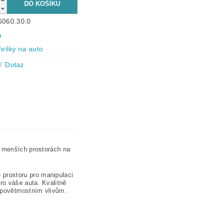
6060.30.0
a
třešky na auto
Dotaz
v menších prostorách na
prostoru pro manipulaci
ro váše auta. Kvalitně
 povětrnostním vlivům.