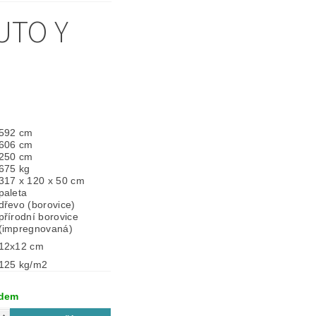
UTO Y
592 cm
606 cm
250 cm
675 kg
317 x 120 x 50 cm
paleta
dřevo (borovice)
přírodní borovice
(impregnovaná)
12x12 cm
125 kg/m2
adem