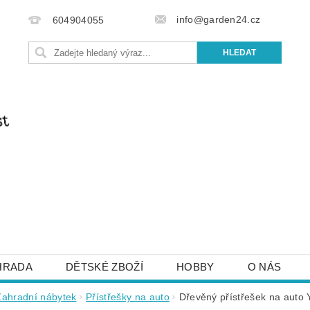
info@garden24.cz
604904055
HRADA
DĚTSKÉ ZBOŽÍ
HOBBY
O NÁS
IŠTE NÁM
OBCHODNÍ PODMÍNKY
KONTAKTY
Zahradní nábytek
Přístřešky na auto
Dřevěný přístřešek na auto 