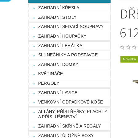
OCHRANA OSOBNÍCH ÚDAJŮ
DŘ
ZAHRADNÍ KŘESLA
ZAHRADNÍ STOLY
612
ZAHRADNÍ SEDACÍ SOUPRAVY
ZAHRADNÍ HOUPAČKY
ZAHRADNÍ LEHÁTKA
SLUNEČNÍKY A PODSTAVCE
Novinka
ZAHRADNÍ DOMKY
KVĚTINÁČE
PERGOLY
ZAHRADNÍ LAVICE
VENKOVNÍ ODPADKOVÉ KOŠE
ALTÁNY, PŘÍSTŘEŠKY, PLACHTY
A PŘÍSLUŠENSTVÍ
ZAHRADNÍ SKŘÍNĚ A REGÁLY
ZAHRADNÍ ÚLOŽNÉ BOXY