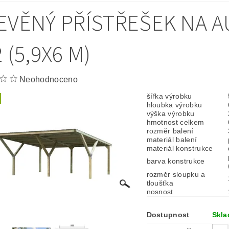
EVĚNÝ PŘÍSTŘEŠEK NA A
 (5,9X6 M)
Neohodnoceno
šířka výrobku
hloubka výrobku
výška výrobku
hmotnost celkem
rozměr balení
materiál balení
materiál konstrukce
barva konstrukce
rozměr sloupku a
tloušťka
nosnost
Dostupnost
Skl