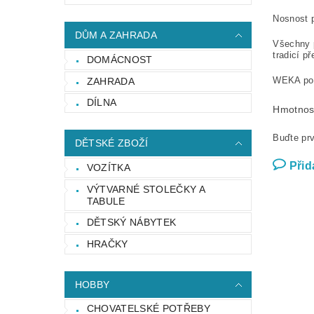
Nosnost p
DŮM A ZAHRADA
Všechny 
tradicí př
DOMÁCNOST
WEKA posk
ZAHRADA
DÍLNA
Hmotnos
Buďte prv
DĚTSKÉ ZBOŽÍ
Přid
VOZÍTKA
VÝTVARNÉ STOLEČKY A
TABULE
DĚTSKÝ NÁBYTEK
HRAČKY
HOBBY
CHOVATELSKÉ POTŘEBY