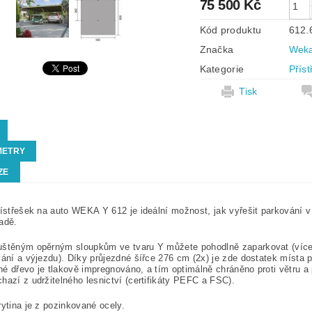
75 500 Kč
Kód produktu
612.
Značka
Wek
Kategorie
Přís
Tisk
METRY
ZE
řístřešek na auto WEKA Y 612 je ideální možnost, jak vyřešit parkování 
adě.
uštěným opěrným sloupkům ve tvaru Y můžete pohodlně zaparkovat (více 
vání a výjezdu). Díky průjezdné šířce 276 cm (2x) je zde dostatek místa p
é dřevo je tlakově impregnováno, a tím optimálně chráněno proti větru a
hazí z udržitelného lesnictví (certifikáty PEFC a FSC).
rytina je z pozinkované ocely.