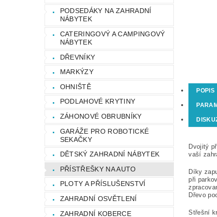
PODSEDÁKY NA ZAHRADNÍ
NÁBYTEK
CATERINGOVÝ A CAMPINGOVÝ
NÁBYTEK
DŘEVNÍKY
MARKÝZY
OHNIŠTĚ
POPIS
PODLAHOVÉ KRYTINY
PARA
ZÁHONOVÉ OBRUBNÍKY
DISKU
GARÁŽE PRO ROBOTICKÉ
SEKAČKY
Dvojitý p
DĚTSKÝ ZAHRADNÍ NÁBYTEK
vaší zahr
PŘÍSTŘEŠKY NA AUTO
Díky zap
při parko
PLOTY A PŘÍSLUŠENSTVÍ
zpracovan
Dřevo poc
ZAHRADNÍ OSVĚTLENÍ
Střešní k
ZAHRADNÍ KOBERCE