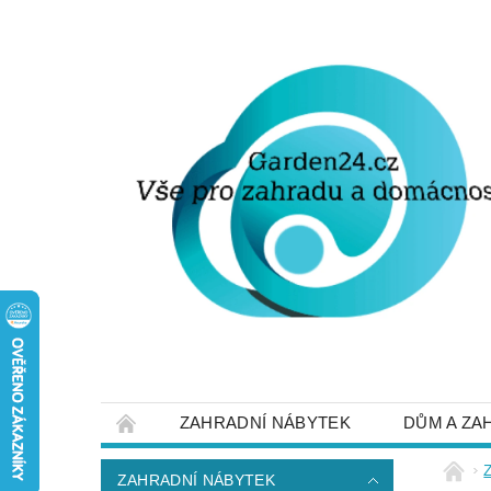
ZAHRADNÍ NÁBYTEK
DŮM A ZA
STRUČNĚ O DOPRAVĚ A PLATBĚ
NAP
ZAHRADNÍ NÁBYTEK