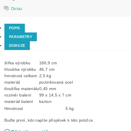
Dotaz
POPIS
PARAMETRY
DISKUZE
šířka výrobku
186,9 cm
hloubka výrobku
46,7 cm
hmotnost celkem
2,5 kg
materiál
pozinkovaná ocel
tloušťka materiálu
0,45 mm
rozměr balení
99 x 14,5 x 7 cm
materiál balení
karton
Hmotnost
5 kg
Buďte první, kdo napíše příspěvek k této položce.