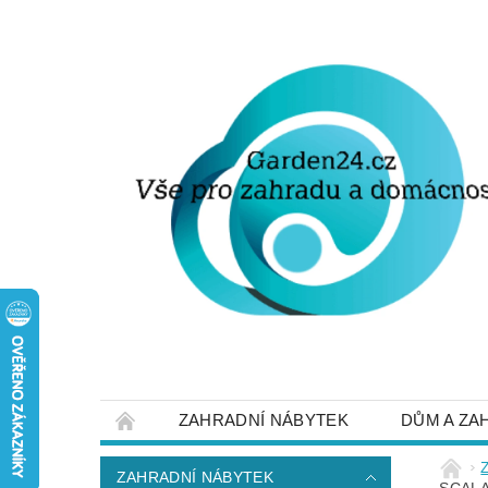
ZAHRADNÍ NÁBYTEK
DŮM A ZA
STRUČNĚ O DOPRAVĚ A PLATBĚ
NAP
ZAHRADNÍ NÁBYTEK