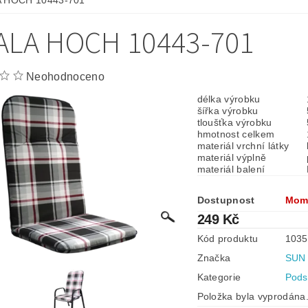
 HOCH 10443-701
ALA HOCH 10443-701
Neohodnoceno
délka výrobku
šířka výrobku
tloušťka výrobku
hmotnost celkem
materiál vrchní látky
materiál výplně
materiál balení
Dostupnost
Mom
249 Kč
Kód produktu
1035
Značka
SUN
Kategorie
Pods
Položka byla vyprodána.