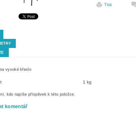
Tisk
METRY
ZE
na vysoké křeslo
t
1 kg
ní, kdo napíše příspěvek k této položce.
at komentář