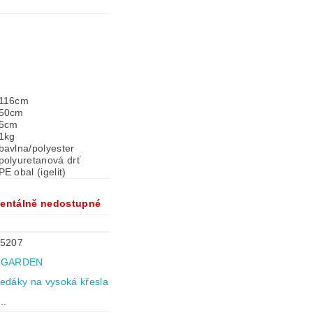
116cm
50cm
5cm
1kg
bavlna/polyester
polyuretanová drť
PE obal (igelit)
entálně nedostupné
5207
 GARDEN
edáky na vysoká křesla
..