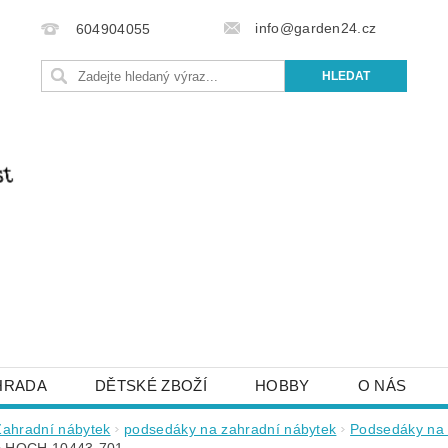
info@garden24.cz
604904055
HRADA
DĚTSKÉ ZBOŽÍ
HOBBY
O NÁS
IŠTE NÁM
OBCHODNÍ PODMÍNKY
KONTAKTY
Zahradní nábytek
podsedáky na zahradní nábytek
Podsedáky na 