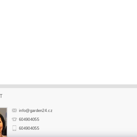
T
info
@
garden24.cz
604904055
604904055