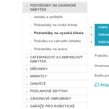
PODSEDÁKY NA ZAHRADNÍ
NÁBYTEK
sedáky a polštáře
Podsedáky na nízká křesla
POPIS
Podsedáky na vysoká křesla
PARA
Podušky na zahradní lehátka
DISKU
Podsedáky na lavice
Poduška 
CATERINGOVÝ A CAMPINGOVÝ
NÁBYTEK
Hmotnos
DŘEVNÍKY
Buďte prv
MARKÝZY
OHNIŠTĚ
Přid
PODLAHOVÉ KRYTINY
ZÁHONOVÉ OBRUBNÍKY
GARÁŽE PRO ROBOTICKÉ