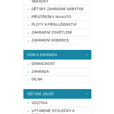
SEKAČKY
DĚTSKÝ ZAHRADNÍ NÁBYTEK
PŘÍSTŘEŠKY NA AUTO
PLOTY A PŘÍSLUŠENSTVÍ
ZAHRADNÍ OSVĚTLENÍ
ZAHRADNÍ KOBERCE
DŮM A ZAHRADA
DOMÁCNOST
ZAHRADA
DÍLNA
DĚTSKÉ ZBOŽÍ
VOZÍTKA
VÝTVARNÉ STOLEČKY A