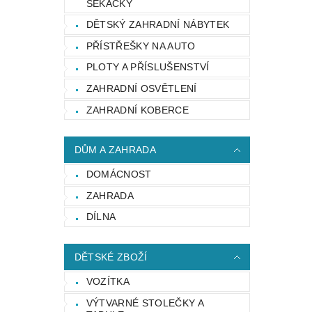
SEKAČKY
DĚTSKÝ ZAHRADNÍ NÁBYTEK
PŘÍSTŘEŠKY NA AUTO
PLOTY A PŘÍSLUŠENSTVÍ
ZAHRADNÍ OSVĚTLENÍ
ZAHRADNÍ KOBERCE
DŮM A ZAHRADA
DOMÁCNOST
ZAHRADA
DÍLNA
DĚTSKÉ ZBOŽÍ
VOZÍTKA
VÝTVARNÉ STOLEČKY A