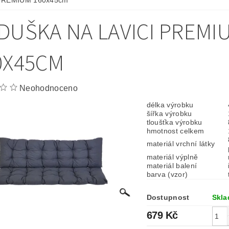
i PREMIUM 160x45cm
DUŠKA NA LAVICI PREMI
0X45CM
Neohodnoceno
délka výrobku
šířka výrobku
tloušťka výrobku
hmotnost celkem
materiál vrchní látky
materiál výplně
materiál balení
barva (vzor)
Dostupnost
Skl
679 Kč