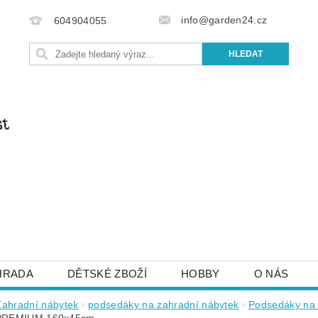
info@garden24.cz
604904055
HRADA
DĚTSKÉ ZBOŽÍ
HOBBY
O NÁS
IŠTE NÁM
OBCHODNÍ PODMÍNKY
KONTAKTY
Zahradní nábytek
podsedáky na zahradní nábytek
Podsedáky na 