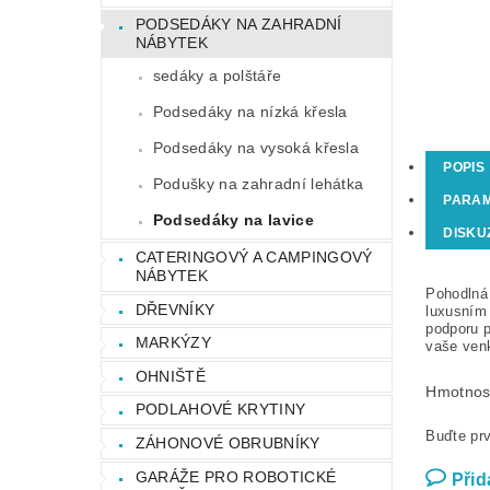
PODSEDÁKY NA ZAHRADNÍ
NÁBYTEK
sedáky a polštáře
Podsedáky na nízká křesla
Podsedáky na vysoká křesla
POPIS
Podušky na zahradní lehátka
PARA
Podsedáky na lavice
DISKU
CATERINGOVÝ A CAMPINGOVÝ
NÁBYTEK
Pohodlná
DŘEVNÍKY
luxusním 
podporu p
MARKÝZY
vaše venk
OHNIŠTĚ
Hmotnos
PODLAHOVÉ KRYTINY
Buďte prv
ZÁHONOVÉ OBRUBNÍKY
GARÁŽE PRO ROBOTICKÉ
Přid