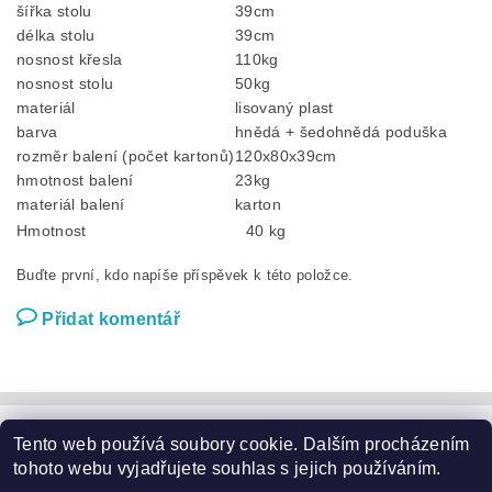
šířka stolu
39cm
délka stolu
39cm
nosnost křesla
110kg
nosnost stolu
50kg
materiál
lisovaný plast
barva
hnědá + šedohnědá poduška
rozměr balení (počet kartonů)
120x80x39cm
hmotnost balení
23kg
materiál balení
karton
Hmotnost
40 kg
Buďte první, kdo napíše příspěvek k této položce.
Přidat komentář
Tento web používá soubory cookie. Dalším procházením
Zahradní nábytek
|
Zahradní křesla
|
Zahradní stoly
|
Zahradní sedací soupravy
|
Zahradní houpačky
|
Zahradní lehátka
tohoto webu vyjadřujete souhlas s jejich používáním.
|
Slunečníky a podstavce
|
Květináče
|
Domácí potřeby
|
Značky