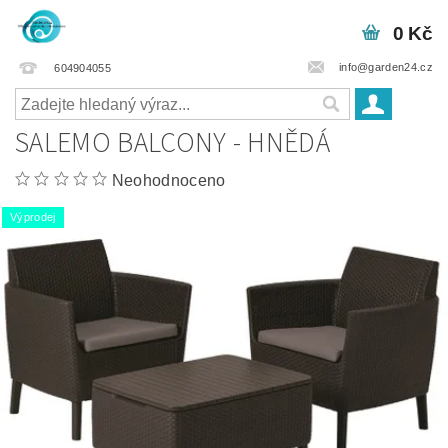
0 Kč
info@garden24.cz
604904055
SALEMO BALCONY - HNĚDÁ
Neohodnoceno
Výprodej