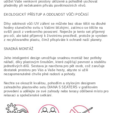
udržet Vaše venkovní prostory uklizené a pohodlně uschovat
předměty při nečekaném přívalu povětrnostních vlivů.
EKOLOGICKÝ PŘÍSTUP A ODOLNOST VŮČI POČASÍ
Díky odolnosti vůči UV záření se můžete bez obav těšit na dlouhé
hodiny slunečního svitu s Vašimi blízkými, zatímco se těšíte na
svěží pocit z venkovního posezení. Nejenže je tento set příjemný
pro oči, ale také příjemný k životnímu prostředí, protože je vyroben
z recyklovaného plastu, čímž přispíváte k ochraně naší planety.
SNADNÁ MONTÁŽ
Jeho inteligentní design umožňuje snadnou montáž bez potřeby
nářadí, díky plastovým šroubům, které zajišťují pevnost a stabilitu
jednotlivých dílů. Sestava je navržena pro pět osob, což zaručuje
dostatek prostoru pro Vás a Vaše hosty, abyste si užili
nezapomenutelné chvíle plné radosti a pohody.
Nechte se okouzlit kvalitou, pohodlím a stylovým designem
zahradního plastového setu DIANA 5 SEATERS v grafitovém
provedení a udělejte ze své zahrady nebo terasy oblíbené místo pro
relaxaci a společenské setkání.