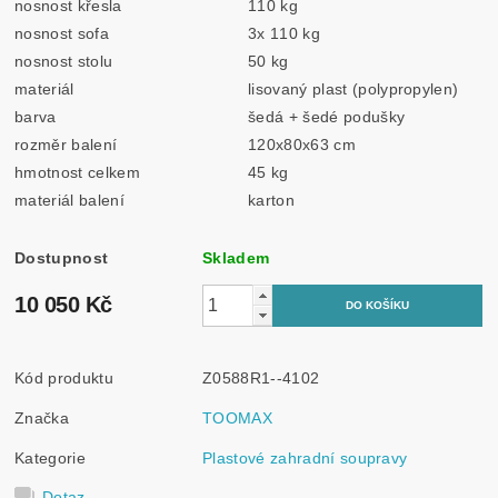
nosnost křesla
110 kg
nosnost sofa
3x 110 kg
nosnost stolu
50 kg
materiál
lisovaný plast (polypropylen)
barva
šedá + šedé podušky
rozměr balení
120x80x63 cm
hmotnost celkem
45 kg
materiál balení
karton
Dostupnost
Skladem
10 050 Kč
Kód produktu
Z0588R1--4102
Značka
TOOMAX
Kategorie
Plastové zahradní soupravy
Dotaz