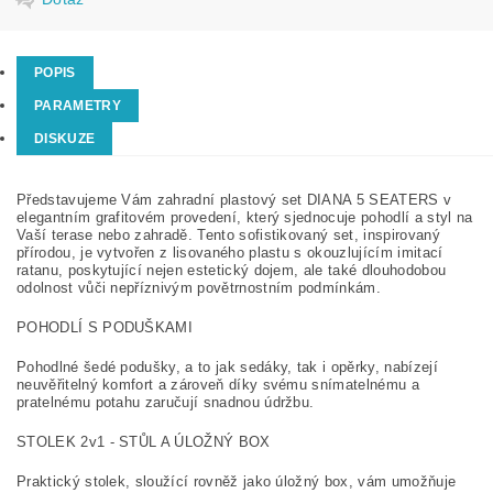
POPIS
PARAMETRY
DISKUZE
Představujeme Vám zahradní plastový set DIANA 5 SEATERS v
elegantním grafitovém provedení, který sjednocuje pohodlí a styl na
Vaší terase nebo zahradě. Tento sofistikovaný set, inspirovaný
přírodou, je vytvořen z lisovaného plastu s okouzlujícím imitací
ratanu, poskytující nejen estetický dojem, ale také dlouhodobou
odolnost vůči nepříznivým povětrnostním podmínkám.
POHODLÍ S PODUŠKAMI
Pohodlné šedé podušky, a to jak sedáky, tak i opěrky, nabízejí
neuvěřitelný komfort a zároveň díky svému snímatelnému a
pratelnému potahu zaručují snadnou údržbu.
STOLEK 2v1 - STŮL A ÚLOŽNÝ BOX
Praktický stolek, sloužící rovněž jako úložný box, vám umožňuje