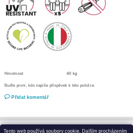
Hmotnost
40 kg
Buďte první, kdo napíše příspěvek k této položce.
Přidat komentář
Tento web používá soubory cookie. Dalším procházením
Zahradní nábytek
|
Zahradní křesla
|
Zahradní stoly
|