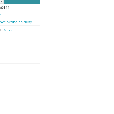
/0444
r
ové skříně do dílny
Dotaz