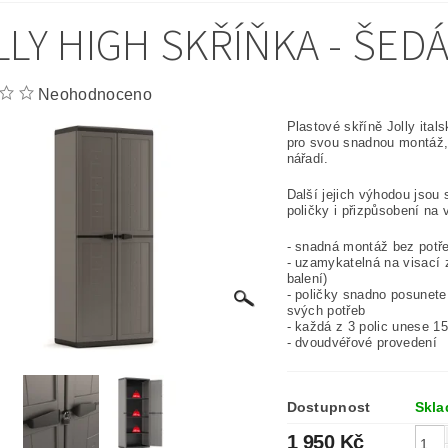
LLY HIGH SKŘÍŇKA - ŠED
Neohodnoceno
Plastové skříně Jolly ital
pro svou snadnou montáž, 
nářadí.
Další jejich výhodou jsou
poličky i přizpůsobení na
- snadná montáž bez potř
- uzamykatelná na visací 
balení)
- poličky snadno posunete
svých potřeb
- každá z 3 polic unese 1
- dvoudvéřové provedení
Dostupnost
Skl
1 950 Kč