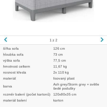
1
z 2
šířka sofa
126 cm
hloubka sofa
73 cm
výška sofa
77,5 cm
hmotnost celkem
11,67 kg
nosnost křesla
2x 110 kg
materiál
lisovaný plast
Ash grey/Storm grey + světle
barva
šedé podušky
rozměr balení (počet kartonů)
120x80x35 cm
materiál balení
karton