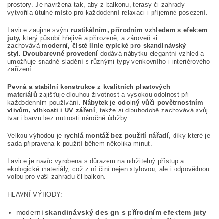
prostory. Je navržena tak, aby z balkonu, terasy či zahrady
vytvořila útulné místo pro každodenní relaxaci i příjemné posezení.
Lavice zaujme svým
rustikálním, přírodním vzhledem s efektem
juty,
který působí hřejivě a přirozeně, a zároveň si
zachovává
moderní, čisté linie typické pro skandinávský
styl.
Dvoubarevné provedení
dodává nábytku elegantní vzhled a
umožňuje snadné sladění s různými typy venkovního i interiérového
zařízení.
Pevná a stabilní konstrukce z kvalitních plastových
materiálů
zajišťuje dlouhou životnost a vysokou odolnost při
každodenním používání.
Nábytek je odolný vůči povětrnostním
vlivům, vlhkosti i UV záření
, takže si dlouhodobě zachovává svůj
tvar i barvu bez nutnosti náročné údržby.
Velkou výhodou je
rychlá montáž bez použití nářadí
, díky které je
sada připravena k použití během několika minut.
Lavice je navíc vyrobena s důrazem na udržitelný přístup a
ekologické materiály, což z ní činí nejen stylovou, ale i odpovědnou
volbu pro vaši zahradu či balkon.
HLAVNÍ VÝHODY:
moderní
skandinávský design s přírodním efektem juty