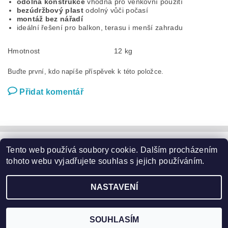
odolná konstrukce
vhodná pro venkovní použití
bezúdržbový plast
odolný vůči počasí
montáž bez nářadí
ideální řešení pro balkon, terasu i menší zahradu
Hmotnost
12 kg
Buďte první, kdo napíše příspěvek k této položce.
Přidat komentář
Tento web používá soubory cookie. Dalším procházením
Zahradní nábytek
|
Zahradní křesla
|
Zahradní stoly
|
Zahradní sedací soupravy
|
Zahradní houpačky
|
Zahradní lehátka
tohoto webu vyjadřujete souhlas s jejich používáním.
|
Slunečníky a podstavce
|
Květináče
|
Domácí potřeby
|
Značky
NASTAVENÍ
2026 ©
Garden24.cz
, všechna práva vyhrazena
Vytvořil Shoptet
SOUHLASÍM