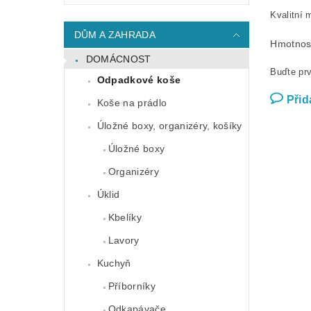
Kvalitní 
DŮM A ZAHRADA
Hmotnos
DOMÁCNOST
Buďte prv
Odpadkové koše
Přid
Koše na prádlo
Úložné boxy, organizéry, košíky
Úložné boxy
Organizéry
Úklid
Kbelíky
Lavory
Kuchyň
Příborníky
Odkapávače