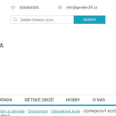
info@garden24.cz
604904055
HRADA
DĚTSKÉ ZBOŽÍ
HOBBY
O NÁS
IŠTE NÁM
OBCHODNÍ PODMÍNKY
KONTAKTY
Dům a zahrada
Domácnost
Odpadkové koše
ODPADKOVÝ KOŠ P