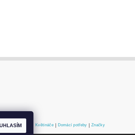
níky a podstavce
|
Květináče
|
Domácí potřeby
|
Značky
UHLASÍM