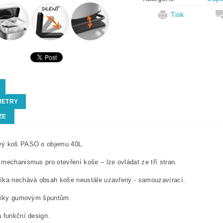
Tisk
METRY
ZE
ý koš PASO o objemu 40L.
mechanismus pro otevření koše – lze ovládat ze tří stran.
íka nechává obsah koše neustále uzavřený - samouzavírací.
 díky gumovým špuntům.
 funkční design.