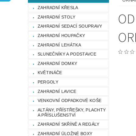
ORNA
OCHRANA OSOBNÍCH ÚDAJŮ
ZAHRADNÍ KŘESLA
OD
ZAHRADNÍ STOLY
ZAHRADNÍ SEDACÍ SOUPRAVY
OR
ZAHRADNÍ HOUPAČKY
ZAHRADNÍ LEHÁTKA
SLUNEČNÍKY A PODSTAVCE
ZAHRADNÍ DOMKY
KVĚTINÁČE
PERGOLY
ZAHRADNÍ LAVICE
VENKOVNÍ ODPADKOVÉ KOŠE
ALTÁNY, PŘÍSTŘEŠKY, PLACHTY
A PŘÍSLUŠENSTVÍ
ZAHRADNÍ SKŘÍNĚ A REGÁLY
ZAHRADNÍ ÚLOŽNÉ BOXY