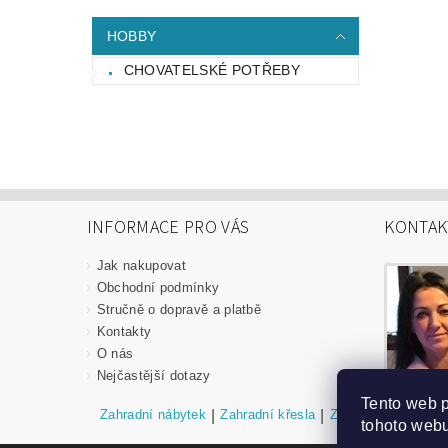
HOBBY
CHOVATELSKÉ POTŘEBY
INFORMACE PRO VÁS
KONTAK
Jak nakupovat
Obchodní podmínky
Stručně o dopravě a platbě
Kontakty
O nás
Nejčastější dotazy
Tento web 
Zahradní nábytek
|
Zahradní křesla
|
Zahradní stoly
|
Za
tohoto webu