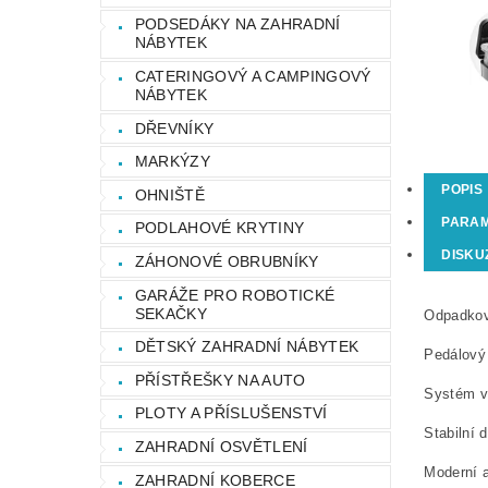
PODSEDÁKY NA ZAHRADNÍ
NÁBYTEK
CATERINGOVÝ A CAMPINGOVÝ
NÁBYTEK
DŘEVNÍKY
MARKÝZY
POPIS
OHNIŠTĚ
PARA
PODLAHOVÉ KRYTINY
DISKU
ZÁHONOVÉ OBRUBNÍKY
GARÁŽE PRO ROBOTICKÉ
SEKAČKY
Odpadkov
DĚTSKÝ ZAHRADNÍ NÁBYTEK
Pedálový 
PŘÍSTŘEŠKY NA AUTO
Systém v
PLOTY A PŘÍSLUŠENSTVÍ
Stabilní
ZAHRADNÍ OSVĚTLENÍ
Moderní a
ZAHRADNÍ KOBERCE