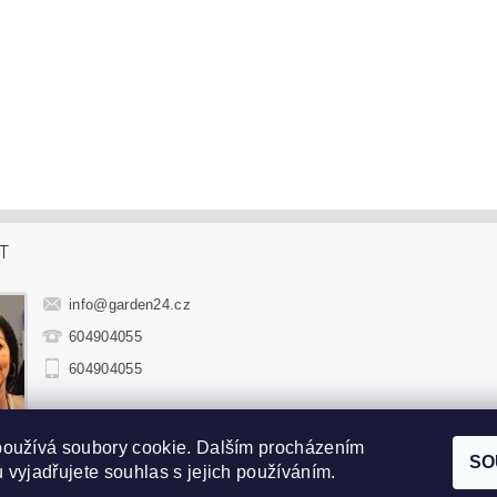
T
info
@
garden24.cz
604904055
604904055
používá soubory cookie. Dalším procházením
hradní sedací soupravy
|
Zahradní houpačky
|
Zahradní lehátka
|
Sluneč
SO
 vyjadřujete souhlas s jejich používáním.