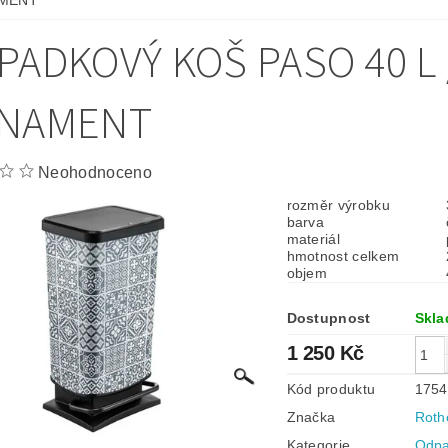
MENT
PADKOVÝ KOŠ PASO 40 L 
NAMENT
Neohodnoceno
rozměr výrobku
barva
materiál
hmotnost celkem
objem
Dostupnost
Skl
1 250 Kč
Kód produktu
1754
Značka
Roth
Kategorie
Odpa