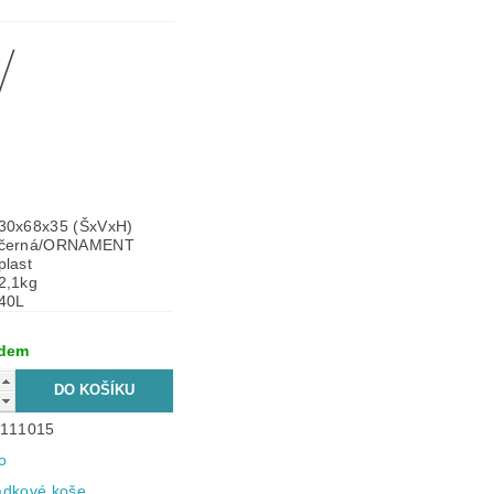
/
30x68x35 (ŠxVxH)
černá/
ORNAMENT
plast
2,1kg
40L
adem
111015
o
dkové koše