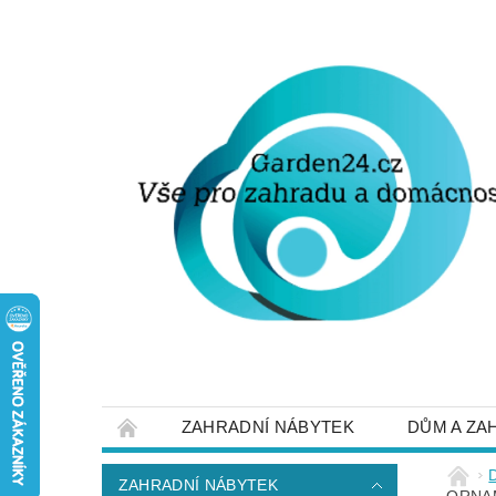
ZAHRADNÍ NÁBYTEK
DŮM A ZA
STRUČNĚ O DOPRAVĚ A PLATBĚ
NAP
ZAHRADNÍ NÁBYTEK