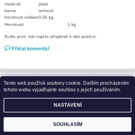
materiál
plast
barva
antracit
hmotnost celkem
0,65 kg
Hmotnost
1 kg
Buďte první, kdo napíše příspěvek k této položce.
Přidat komentář
Tento web používá soubory cookie. Dalším procházením
Zahradní nábytek
|
Zahradní křesla
|
Zahradní stoly
|
Zahradní sedací soupravy
|
Zahradní houpačky
|
Zahradní lehátka
tohoto webu vyjadřujete souhlas s jejich používáním.
|
Slunečníky a podstavce
|
Květináče
|
Domácí potřeby
|
Značky
NASTAVENÍ
2026 ©
Garden24.cz
, všechna práva vyhrazena
Vytvořil Shoptet
SOUHLASÍM