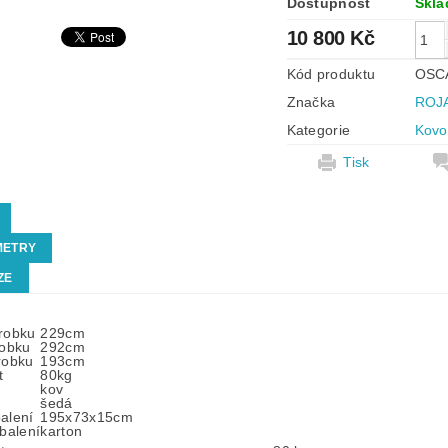
Dostupnost
Skl
10 800 Kč
Kód produktu
OSC
Značka
ROJ
Kategorie
Kovo
Tisk
METRY
ZE
robku
229cm
robku
292cm
robku
193cm
t
80kg
kov
šedá
alení
195x73x15cm
 balení
karton