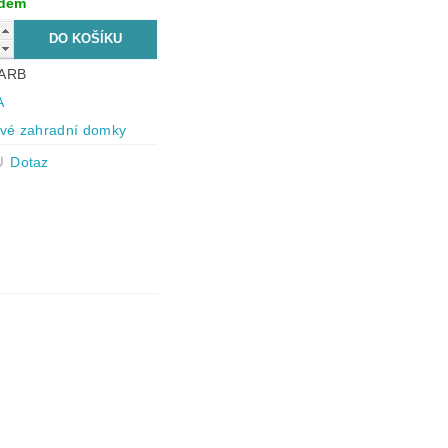
adem
ARB
A
vé zahradní domky
Dotaz