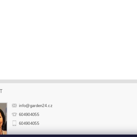
T
info
@
garden24.cz
604904055
604904055