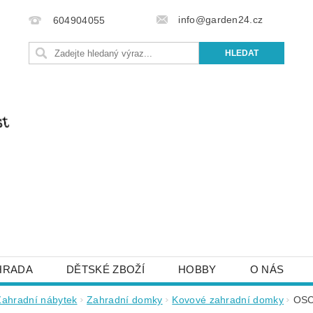
info@garden24.cz
604904055
HRADA
DĚTSKÉ ZBOŽÍ
HOBBY
O NÁS
IŠTE NÁM
OBCHODNÍ PODMÍNKY
KONTAKTY
Zahradní nábytek
Zahradní domky
Kovové zahradní domky
OSC