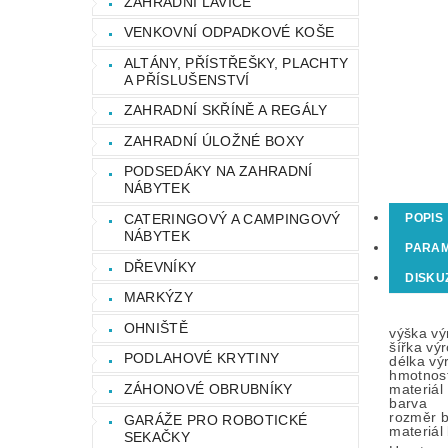
ZAHRADNÍ LAVICE
VENKOVNÍ ODPADKOVÉ KOŠE
ALTÁNY, PŘÍSTŘEŠKY, PLACHTY
A PŘÍSLUŠENSTVÍ
ZAHRADNÍ SKŘÍNĚ A REGÁLY
ZAHRADNÍ ÚLOŽNÉ BOXY
PODSEDÁKY NA ZAHRADNÍ
NÁBYTEK
CATERINGOVÝ A CAMPINGOVÝ
POPIS
NÁBYTEK
PARA
DŘEVNÍKY
DISKU
MARKÝZY
OHNIŠTĚ
výška vý
šířka vý
PODLAHOVÉ KRYTINY
délka vý
hmotnos
ZÁHONOVÉ OBRUBNÍKY
materiál
barva
rozměr b
GARÁŽE PRO ROBOTICKÉ
materiál
SEKAČKY