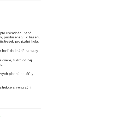
pro uskadnění např.
y, příslušenství k bazénu
ístřešek pro jízdní kola.
 hodí do každé zahrady.
dveře, tudíž do něj
up.
ových plechů tloušťky
trukce s ventilačními