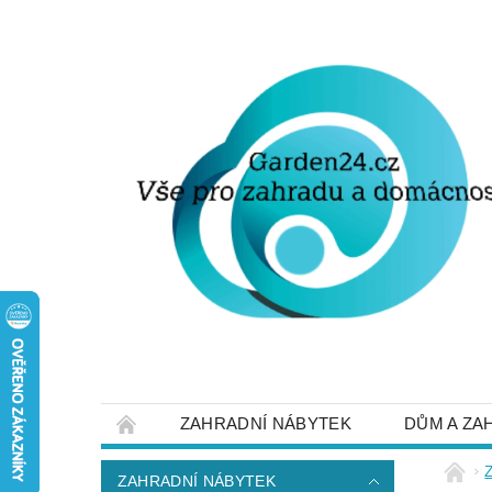
ZAHRADNÍ NÁBYTEK
DŮM A ZA
STRUČNĚ O DOPRAVĚ A PLATBĚ
NAP
ZAHRADNÍ NÁBYTEK