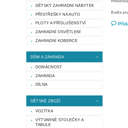
Hmotnos
DĚTSKÝ ZAHRADNÍ NÁBYTEK
Buďte prv
PŘÍSTŘEŠKY NA AUTO
PLOTY A PŘÍSLUŠENSTVÍ
Přid
ZAHRADNÍ OSVĚTLENÍ
ZAHRADNÍ KOBERCE
DŮM A ZAHRADA
DOMÁCNOST
ZAHRADA
DÍLNA
DĚTSKÉ ZBOŽÍ
VOZÍTKA
VÝTVARNÉ STOLEČKY A
TABULE