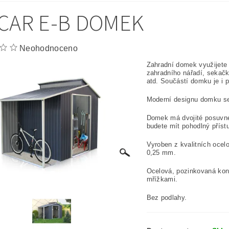
CAR E-B DOMEK
Neohodnoceno
Zahradní domek využijete 
zahradního nářadí, sekačk
atd. Součástí domku je i př
Moderní designu domku se
Domek má dvojité posuvné 
budete mít pohodlný příst
Vyroben z kvalitních ocel
0,25 mm.
Ocelová, pozinkovaná kons
mřížkami.
Bez podlahy.