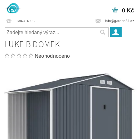
0 Kč
info@garden24.cz
604904055
LUKE B DOMEK
Neohodnoceno