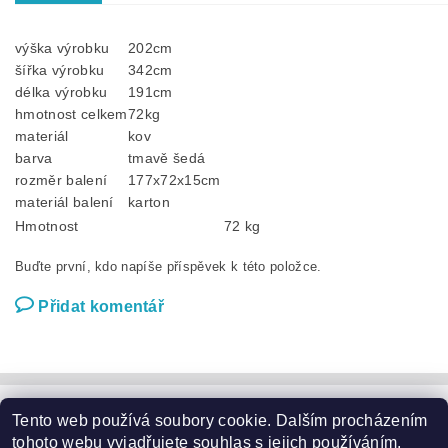
výška výrobku
202cm
šířka výrobku
342cm
délka výrobku
191cm
hmotnost celkem
72kg
materiál
kov
barva
tmavě šedá
rozměr balení
177x72x15cm
materiál balení
karton
Hmotnost
72 kg
Buďte první, kdo napíše příspěvek k této položce.
Přidat komentář
Tento web používá soubory cookie. Dalším procházením
Zahradní nábytek
|
Zahradní křesla
|
Zahradní stoly
|
Zahradní sedací soupravy
|
Zahradní houpačky
|
Zahradní lehátka
tohoto webu vyjadřujete souhlas s jejich používáním.