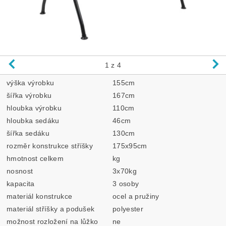
1
z 4
výška výrobku
155cm
šířka výrobku
167cm
hloubka výrobku
110cm
hloubka sedáku
46cm
šířka sedáku
130cm
rozměr konstrukce stříšky
175x95cm
hmotnost celkem
kg
nosnost
3x70kg
kapacita
3 osoby
materiál konstrukce
ocel a pružiny
materiál stříšky a podušek
polyester
možnost rozložení na lůžko
ne