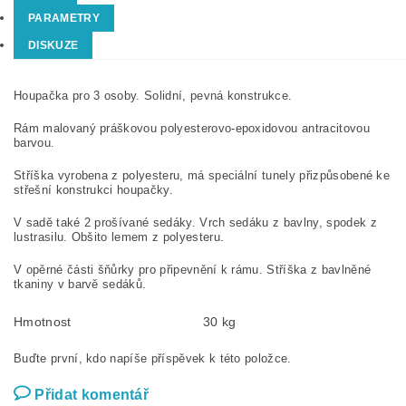
PARAMETRY
DISKUZE
Houpačka pro 3 osoby. Solidní, pevná konstrukce.
Rám malovaný práškovou polyesterovo-epoxidovou antracitovou
barvou.
Stříška vyrobena z polyesteru, má speciální tunely přizpůsobené ke
střešní konstrukci houpačky.
V sadě také 2 prošívané sedáky. Vrch sedáku z bavlny, spodek z
lustrasilu. Obšito lemem z polyesteru.
V opěrné části šňůrky pro připevnění k rámu. Stříška z bavlněné
tkaniny v barvě sedáků.
Hmotnost
30 kg
Buďte první, kdo napíše příspěvek k této položce.
Přidat komentář