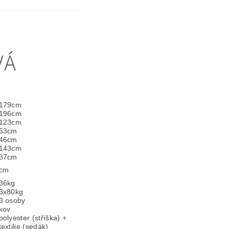
VÁ
179cm
196cm
123cm
63cm
46cm
143cm
37cm
cm
36kg
3x80kg
3 osoby
kov
polyester (stříška) +
textilie (sedák)