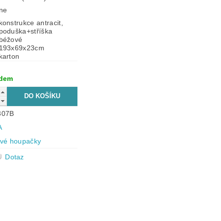
ne
konstrukce antracit,
poduška+stříška
béžové
193x69x23cm
karton
adem
307B
A
vé houpačky
Dotaz