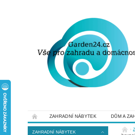
ZAHRADNÍ NÁBYTEK
DŮM A ZA
STRUČNĚ O DOPRAVĚ A PLATBĚ
NAP
ZAHRADNÍ NÁBYTEK