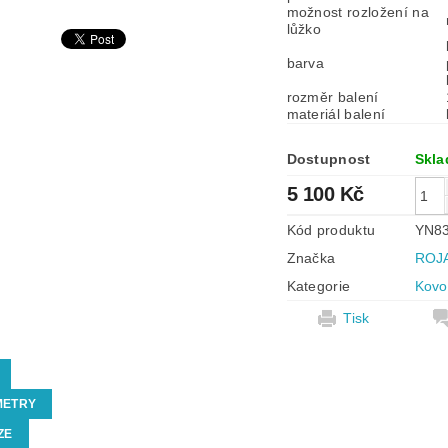
možnost rozložení na
lůžko
barva
rozměr balení
materiál balení
Dostupnost
Skl
5 100 Kč
Kód produktu
YN8
Značka
ROJ
Kategorie
Kovo
Tisk
METRY
ZE