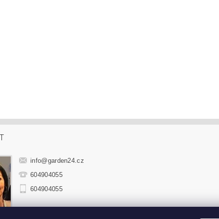
T
info
@
garden24.cz
604904055
604904055