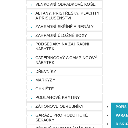
VENKOVNÍ ODPADKOVÉ KOŠE
ALTÁNY, PŘÍSTŘEŠKY, PLACHTY
A PŘÍSLUŠENSTVÍ
ZAHRADNÍ SKŘÍNĚ A REGÁLY
ZAHRADNÍ ÚLOŽNÉ BOXY
PODSEDÁKY NA ZAHRADNÍ
NÁBYTEK
CATERINGOVÝ A CAMPINGOVÝ
NÁBYTEK
DŘEVNÍKY
MARKÝZY
OHNIŠTĚ
PODLAHOVÉ KRYTINY
ZÁHONOVÉ OBRUBNÍKY
POPIS
GARÁŽE PRO ROBOTICKÉ
PARA
SEKAČKY
DISKU