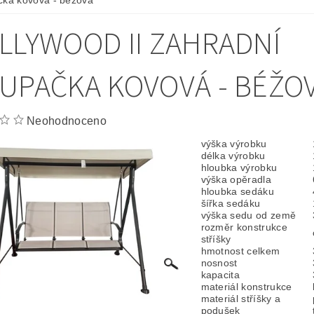
ka kovová - béžová
LLYWOOD II ZAHRADNÍ
UPAČKA KOVOVÁ - BÉŽO
Neohodnoceno
výška výrobku
délka výrobku
hloubka výrobku
výška opěradla
hloubka sedáku
šířka sedáku
výška sedu od země
rozměr konstrukce
stříšky
hmotnost celkem
nosnost
kapacita
materiál konstrukce
materiál stříšky a
podušek