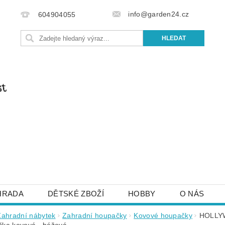
info@garden24.cz
604904055
HRADA
DĚTSKÉ ZBOŽÍ
HOBBY
O NÁS
IŠTE NÁM
OBCHODNÍ PODMÍNKY
KONTAKTY
Zahradní nábytek
Zahradní houpačky
Kovové houpačky
HOLLYW