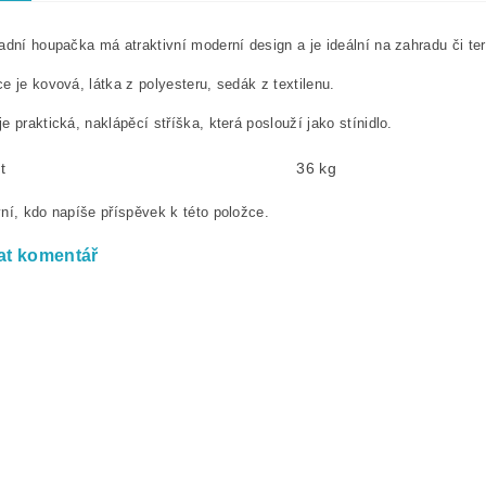
adní houpačka má atraktivní moderní design a je ideální na zahradu či te
e je kovová, látka z polyesteru, sedák z textilenu.
e praktická, naklápěcí stříška, která poslouží jako stínidlo.
t
36 kg
ní, kdo napíše příspěvek k této položce.
at komentář