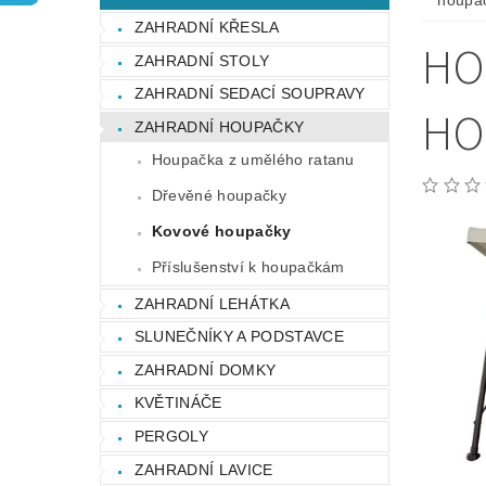
houpač
OCHRANA OSOBNÍCH ÚDAJŮ
ZAHRADNÍ KŘESLA
HO
ZAHRADNÍ STOLY
ZAHRADNÍ SEDACÍ SOUPRAVY
HO
ZAHRADNÍ HOUPAČKY
Houpačka z umělého ratanu
Dřevěné houpačky
Kovové houpačky
Příslušenství k houpačkám
ZAHRADNÍ LEHÁTKA
SLUNEČNÍKY A PODSTAVCE
ZAHRADNÍ DOMKY
KVĚTINÁČE
PERGOLY
ZAHRADNÍ LAVICE