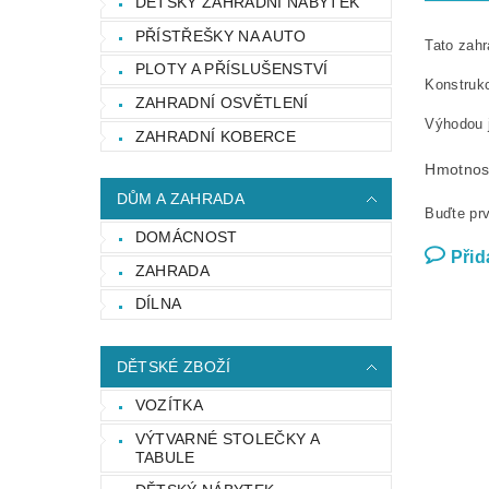
DĚTSKÝ ZAHRADNÍ NÁBYTEK
PŘÍSTŘEŠKY NA AUTO
Tato zahr
PLOTY A PŘÍSLUŠENSTVÍ
Konstrukc
ZAHRADNÍ OSVĚTLENÍ
Výhodou j
ZAHRADNÍ KOBERCE
Hmotnos
DŮM A ZAHRADA
Buďte prv
DOMÁCNOST
Přid
ZAHRADA
DÍLNA
DĚTSKÉ ZBOŽÍ
VOZÍTKA
VÝTVARNÉ STOLEČKY A
TABULE