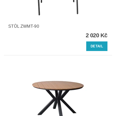
STŮL ZWMT-90
2 020 Kč
DETAIL