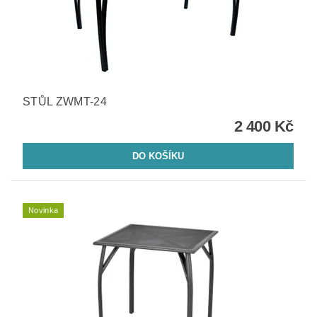
STŮL ZWMT-24
2 400 Kč
Novinka