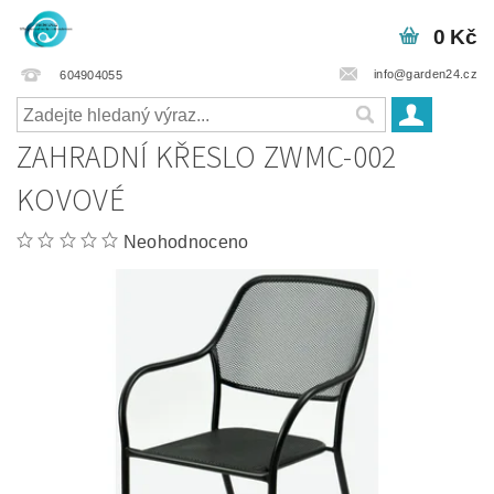
0 Kč
info@garden24.cz
604904055
ZAHRADNÍ KŘESLO ZWMC-002
KOVOVÉ
Neohodnoceno