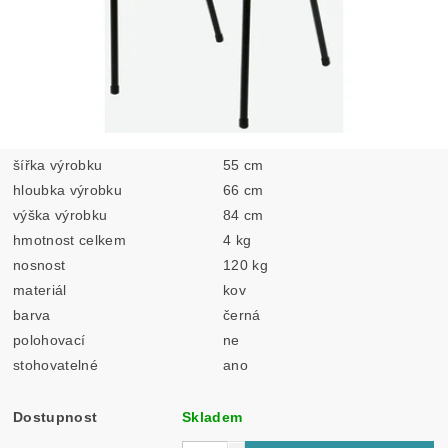
šířka výrobku
55 cm
hloubka výrobku
66 cm
výška výrobku
84 cm
hmotnost celkem
4 kg
nosnost
120 kg
materiál
kov
barva
černá
polohovací
ne
stohovatelné
ano
Dostupnost
Skladem