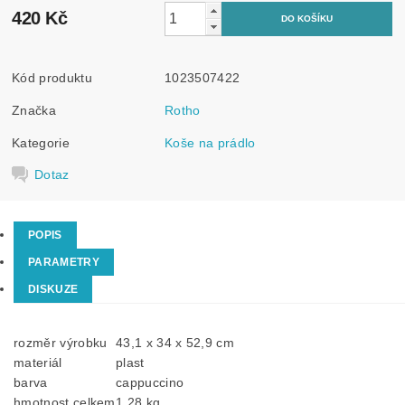
420 Kč
Kód produktu
1023507422
Značka
Rotho
Kategorie
Koše na prádlo
Dotaz
POPIS
PARAMETRY
DISKUZE
rozměr výrobku
43,1 x 34 x 52,9 cm
materiál
plast
barva
cappuccino
hmotnost celkem
1,28 kg