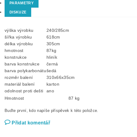
PARAMETRY
DISKUZE
výška výrobku
240/285cm
šířka výrobku
618cm
délka výrobku
305cm
hmotnost
87kg
konstrukce
hliník
barva konstrukce
černá
barva polykarbonátu
šedá
rozměr balení
310x66x35cm
materiál balení
karton
odolnost proti dešti
ano
Hmotnost
87 kg
Buďte první, kdo napíše příspěvek k této položce.
Přidat komentář