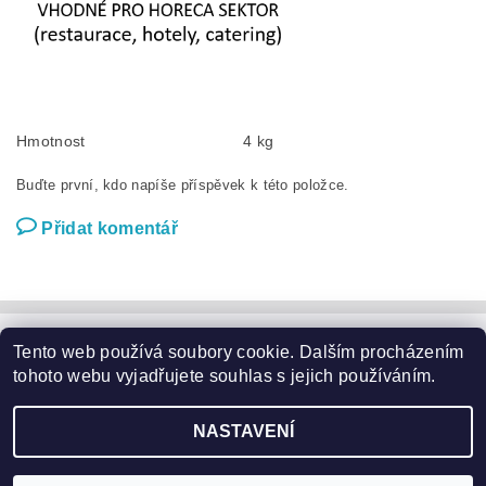
Hmotnost
4 kg
Buďte první, kdo napíše příspěvek k této položce.
Přidat komentář
Tento web používá soubory cookie. Dalším procházením
Zahradní nábytek
|
Zahradní křesla
|
Zahradní stoly
|
Zahradní sedací soupravy
|
Zahradní houpačky
|
Zahradní lehátka
tohoto webu vyjadřujete souhlas s jejich používáním.
|
Slunečníky a podstavce
|
Květináče
|
Domácí potřeby
|
Značky
NASTAVENÍ
2026 ©
Garden24.cz
, všechna práva vyhrazena