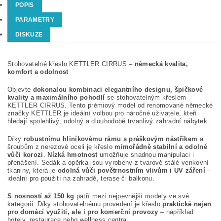
POPIS
PARAMETRY
DISKUZE
Stohovatelné křeslo KETTLER CIRRUS –
německá kvalita,
komfort a odolnost
Objevte
dokonalou kombinaci elegantního designu, špičkové
kvality a maximálního pohodlí
se stohovatelným křeslem
KETTLER CIRRUS. Tento prémiový model od renomované německé
značky KETTLER je ideální volbou pro náročné uživatele, kteří
hledají spolehlivý, odolný a dlouhodobě trvanlivý zahradní nábytek.
Díky
robustnímu hliníkovému rámu s práškovým nástřikem
a
šroubům z nerezové oceli je křeslo
mimořádně stabilní a odolné
vůči korozi
.
Nízká hmotnost
umožňuje snadnou manipulaci i
přenášení. Sedák a opěrka jsou vyrobeny z tvarově stálé venkovní
tkaniny, která je
odolná vůči povětrnostním vlivům i UV záření
–
ideální pro použití na zahradě, terase či balkonu.
S nosností až 150 kg
patří mezi nejpevnější modely ve své
kategorii. Díky stohovatelnému provedení je křeslo
praktické nejen
pro domácí využití, ale i pro komerční provozy
– například
hotely, restaurace nebo wellness centra
.