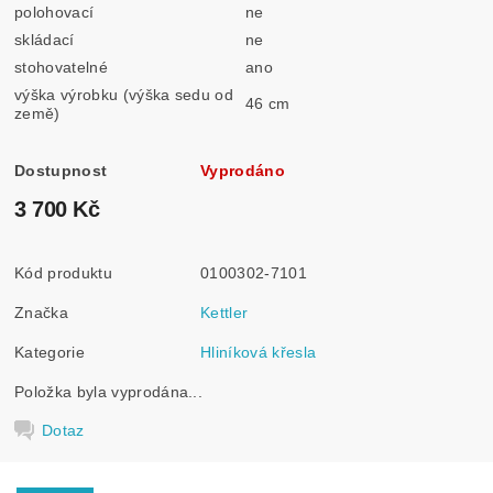
polohovací
ne
skládací
ne
stohovatelné
ano
výška výrobku (výška sedu od
46 cm
země)
Dostupnost
Vyprodáno
3 700 Kč
Kód produktu
0100302-7101
Značka
Kettler
Kategorie
Hliníková křesla
Položka byla vyprodána...
Dotaz