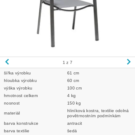
1
z 7
šířka výrobku
61 cm
hloubka výrobku
60 cm
výška výrobku
100 cm
hmotnost celkem
4 kg
nosnost
150 kg
hliníková kostra, textilie odolná
materiál
povětrnostním podmínkám
barva konstrukce
antracit
barva textilie
šedá