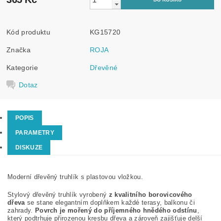
Kód produktu
KG15720
Značka
ROJA
Kategorie
Dřevěné
Dotaz
POPIS
PARAMETRY
DISKUZE
Moderní dřevěný truhlík s plastovou vložkou.
Stylový dřevěný truhlík vyrobený
z kvalitního borovicového
dřeva
se stane elegantním doplňkem každé terasy, balkonu či
zahrady.
Povrch je mořený do příjemného hnědého odstínu
,
který podtrhuje přirozenou kresbu dřeva a zároveň zajišťuje delší