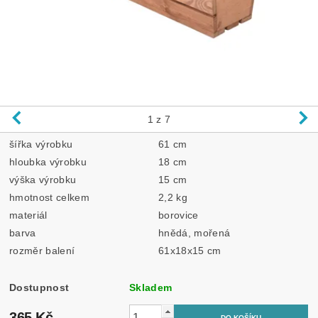
1
z 7
šířka výrobku
61 cm
hloubka výrobku
18 cm
výška výrobku
15 cm
hmotnost celkem
2,2 kg
materiál
borovice
barva
hnědá, mořená
rozměr balení
61x18x15 cm
Dostupnost
Skladem
365 Kč