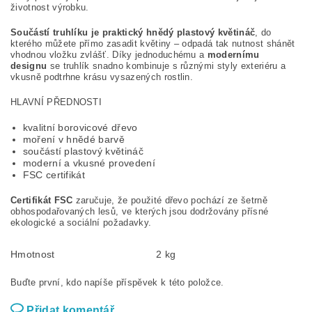
životnost výrobku.
Součástí truhlíku je praktický hnědý plastový květináč
, do
kterého můžete přímo zasadit květiny – odpadá tak nutnost shánět
vhodnou vložku zvlášť. Díky jednoduchému a
modernímu
designu
se truhlík snadno kombinuje s různými styly exteriéru a
vkusně podtrhne krásu vysazených rostlin.
HLAVNÍ PŘEDNOSTI
kvalitní borovicové dřevo
moření v hnědé barvě
součástí plastový květináč
moderní a vkusné provedení
FSC certifikát
Certifikát FSC
zaručuje, že použité dřevo pochází ze šetrně
obhospodařovaných lesů, ve kterých jsou dodržovány přísné
ekologické a sociální požadavky.
Hmotnost
2 kg
Buďte první, kdo napíše příspěvek k této položce.
Přidat komentář