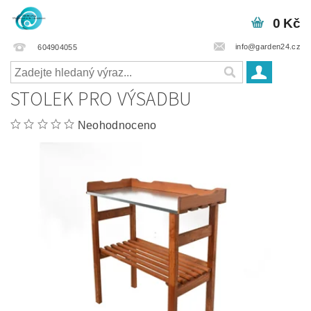
0 Kč
info@garden24.cz
604904055
STOLEK PRO VÝSADBU
Neohodnoceno