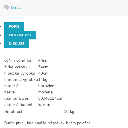
Dotaz
POPIS
PARAMETRY
DISKUZE
výška výrobku
80cm
šířka výrobku
74cm
hloubka výrobku
40cm
hmotnost výrobku
14kg
materiál
borovice
barva
mořená
rozměr balení
80x40x14cm
materiál balení
karton
Hmotnost
10 kg
Buďte první, kdo napíše příspěvek k této položce.