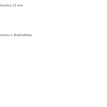
 tloušťce 15 mm.
ěmecku s dlouhodobou