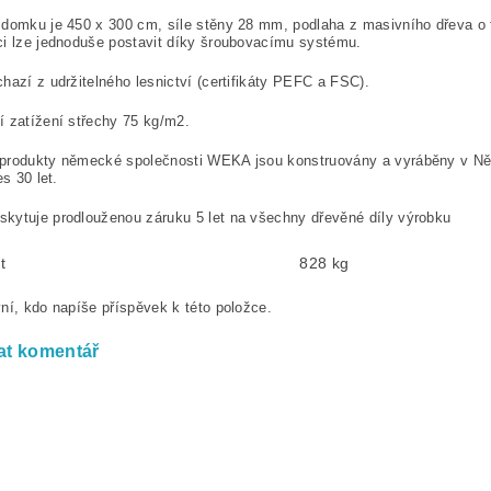
 domku je 450 x 300 cm, síle stěny 28 mm, podlaha z masivního dřeva o
i lze jednoduše postavit díky šroubovacímu systému.
hazí z udržitelného lesnictví (certifikáty PEFC a FSC).
 zatížení střechy 75 kg/m2.
produkty německé společnosti WEKA jsou konstruovány a vyráběny v N
es 30 let.
kytuje prodlouženou záruku 5 let na všechny dřevěné díly výrobku
t
828 kg
ní, kdo napíše příspěvek k této položce.
at komentář