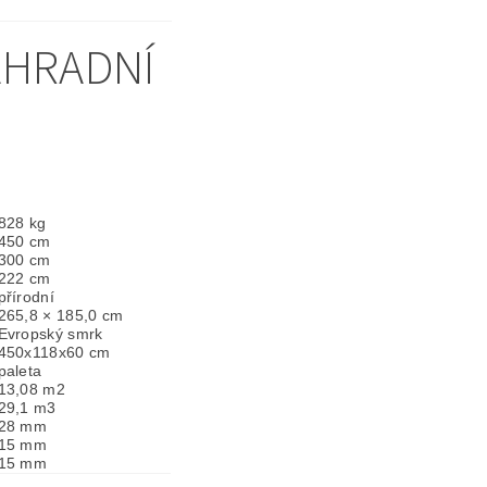
AHRADNÍ
828 kg
450 cm
300 cm
222 cm
přírodní
265,8 × 185,0 cm
Evropský smrk
450x118x60 cm
paleta
13,08 m2
29,1 m3
28 mm
15 mm
15 mm