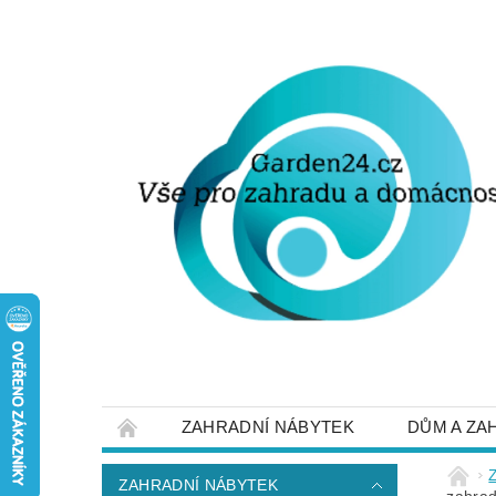
ZAHRADNÍ NÁBYTEK
DŮM A ZA
STRUČNĚ O DOPRAVĚ A PLATBĚ
NAP
ZAHRADNÍ NÁBYTEK