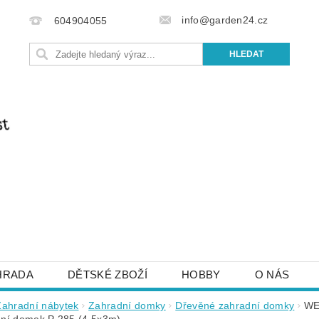
info@garden24.cz
604904055
HRADA
DĚTSKÉ ZBOŽÍ
HOBBY
O NÁS
IŠTE NÁM
OBCHODNÍ PODMÍNKY
KONTAKTY
Zahradní nábytek
Zahradní domky
Dřevěné zahradní domky
WE