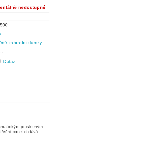
entálně nedostupné
500
a
ěné zahradní domky
..
Dotaz
ramatickým proskleným
střešní panel dodává