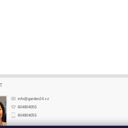
T
info
@
garden24.cz
604904055
604904055