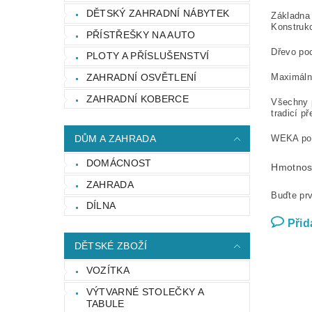
DĚTSKÝ ZAHRADNÍ NÁBYTEK
Základna
Konstrukc
PŘÍSTŘEŠKY NA AUTO
Dřevo poc
PLOTY A PŘÍSLUŠENSTVÍ
ZAHRADNÍ OSVĚTLENÍ
Maximální
ZAHRADNÍ KOBERCE
Všechny 
tradicí př
WEKA pos
DŮM A ZAHRADA
DOMÁCNOST
Hmotnos
ZAHRADA
Buďte prv
DÍLNA
Přid
DĚTSKÉ ZBOŽÍ
VOZÍTKA
VÝTVARNÉ STOLEČKY A
TABULE