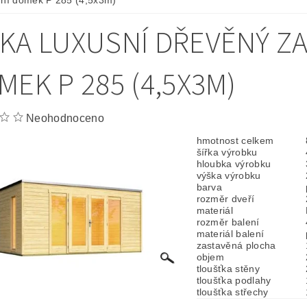
ní domek P 285 (4,5x3m)
KA LUXUSNÍ DŘEVĚNÝ Z
MEK P 285 (4,5X3M)
Neohodnoceno
hmotnost celkem
šířka výrobku
hloubka výrobku
výška výrobku
barva
rozměr dveří
materiál
rozměr balení
materiál balení
zastavěná plocha
objem
tloušťka stěny
tloušťka podlahy
tloušťka střechy