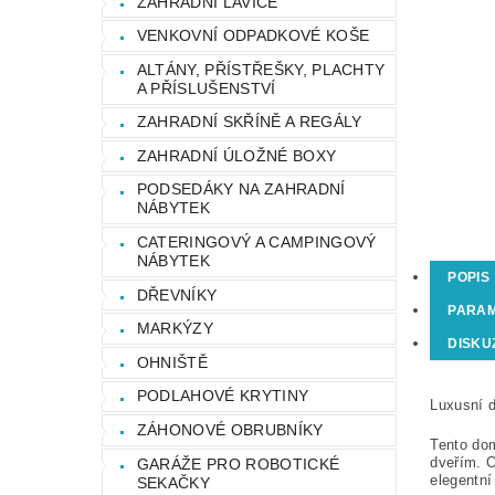
ZAHRADNÍ LAVICE
VENKOVNÍ ODPADKOVÉ KOŠE
ALTÁNY, PŘÍSTŘEŠKY, PLACHTY
A PŘÍSLUŠENSTVÍ
ZAHRADNÍ SKŘÍNĚ A REGÁLY
ZAHRADNÍ ÚLOŽNÉ BOXY
PODSEDÁKY NA ZAHRADNÍ
NÁBYTEK
CATERINGOVÝ A CAMPINGOVÝ
NÁBYTEK
POPIS
DŘEVNÍKY
PARA
MARKÝZY
DISKU
OHNIŠTĚ
PODLAHOVÉ KRYTINY
Luxusní d
ZÁHONOVÉ OBRUBNÍKY
Tento do
dveřím. O
GARÁŽE PRO ROBOTICKÉ
elegentní
SEKAČKY