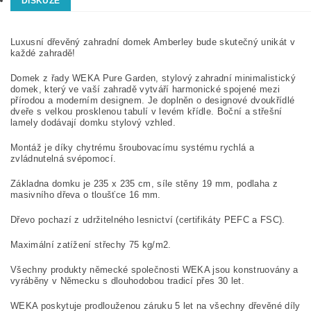
DISKUZE
Luxusní dřevěný zahradní domek Amberley bude skutečný unikát v
každé zahradě!
Domek z řady WEKA Pure Garden, stylový zahradní minimalistický
domek, který ve vaší zahradě vytváří harmonické spojené mezi
přírodou a moderním designem. Je doplněn o designové dvoukřídlé
dveře s velkou prosklenou tabulí v levém křídle. Boční a střešní
lamely dodávají domku stylový vzhled.
Montáž je díky chytrému šroubovacímu systému rychlá a
zvládnutelná svépomocí.
Základna domku je 235 x 235 cm, síle stěny 19 mm, podlaha z
masivního dřeva o tloušťce 16 mm.
Dřevo pochazí z udržitelného lesnictví (certifikáty PEFC a FSC).
Maximální zatížení střechy 75 kg/m2.
Všechny produkty německé společnosti WEKA jsou konstruovány a
vyráběny v Německu s dlouhodobou tradicí přes 30 let.
WEKA poskytuje prodlouženou záruku 5 let na všechny dřevěné díly