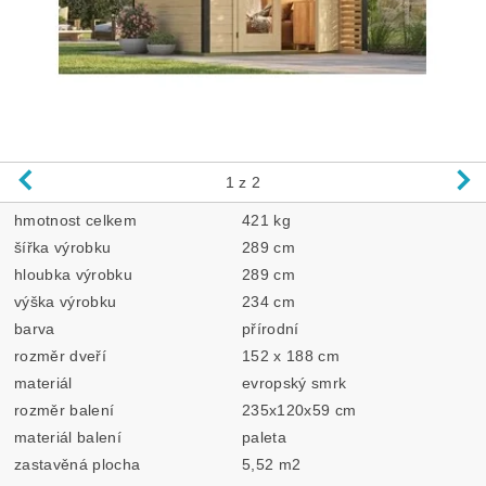
1
z 2
hmotnost celkem
421 kg
šířka výrobku
289 cm
hloubka výrobku
289 cm
výška výrobku
234 cm
barva
přírodní
rozměr dveří
152 x 188 cm
materiál
evropský smrk
rozměr balení
235x120x59 cm
materiál balení
paleta
zastavěná plocha
5,52 m2