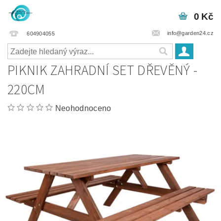
0 Kč
info@garden24.cz
604904055
PIKNIK ZAHRADNÍ SET DŘEVĚNÝ -
220CM
Neohodnoceno